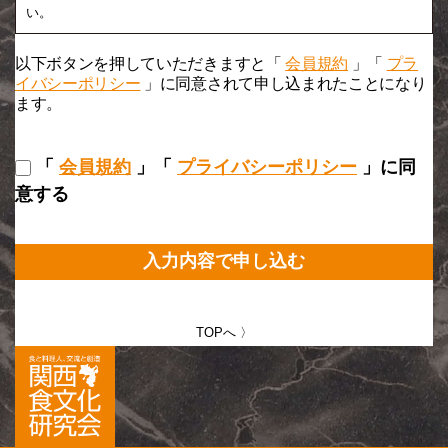
い。
以下ボタンを押していただきますと「
会員規約
」「
プラ
イバシーポリシー
」に同意されて申し込まれたことになり
ます。
「
会員規約
」「
プライバシーポリシー
」に同
意する
入力内容で申し込む
TOPへ 〉