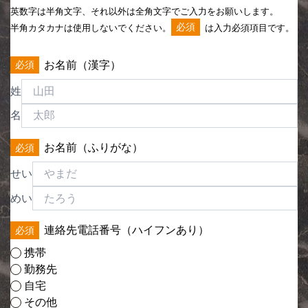
英数字は半角文字、それ以外は全角文字でご入力をお願いします。
必須
半角カタカナは使用しないでください。
は入力必須項目です。
お名前（漢字）
姓
名
お名前（ふりがな）
せい
めい
連絡先電話番号（ハイフンあり）
携帯
勤務先
自宅
その他