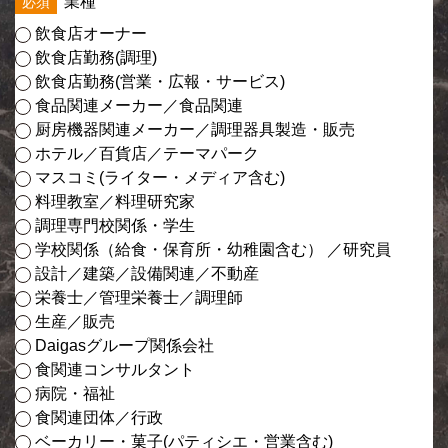
業種
飲食店オーナー
飲食店勤務(調理)
飲食店勤務(営業・広報・サービス)
食品関連メーカー／食品関連
厨房機器関連メーカー／調理器具製造・販売
ホテル／百貨店／テーマパーク
マスコミ(ライター・メディア含む)
料理教室／料理研究家
調理専門校関係・学生
学校関係（給食・保育所・幼稚園含む） ／研究員
設計／建築／設備関連／不動産
栄養士／管理栄養士／調理師
生産／販売
Daigasグループ関係会社
食関連コンサルタント
病院・福祉
食関連団体／行政
ベーカリー・菓子(パティシエ・営業含む)