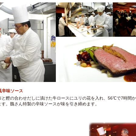
風辛味ソース
布と鰹の合わせだしに漬けた牛ロースにユリの花を入れ、56℃で7時間
ます。魏さん特製の辛味ソースが味を引き締めます。