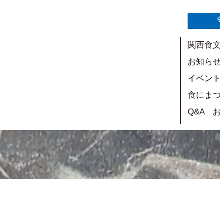
関西食
お知ら
イベン
食にま
Q&A 