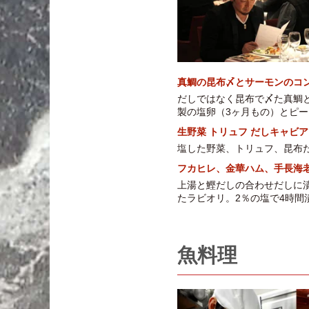
真鯛の昆布〆とサーモンのコ
だしではなく昆布で〆た真鯛
製の塩卵（3ヶ月もの）とピー
生野菜 トリュフ だしキャビア
塩した野菜、トリュフ、昆布
フカヒレ、金華ハム、手長海
上湯と鰹だしの合わせだしに
たラビオリ。2％の塩で4時
魚料理