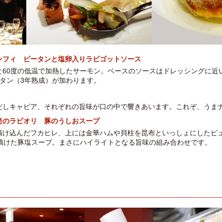
ンフィ ピータンと塩卵入りラビゴットソース
と60度の低温で加熱したサーモン。ベースのソースはドレッシングに近
タン（3年熟成）が加わります。
だしキャビア、それぞれの旨味が口の中で響きあいます。これぞ、うま
老のラビオリ 豚のうしおスープ
漬け込んだフカヒレ、上には金華ハムや貝柱を昆布といっしょにしたピ
間漬けた豚塩スープ。まさにハイライトとなる旨味の組み合わせです。