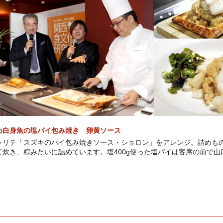
め白身魚の塩パイ包み焼き 卵黄ソース
ャリテ「スズキのパイ包み焼きソース・ショロン」をアレンジ。詰めも
炊き、粽みたいに詰めています。塩400g使った塩パイは客席の前で