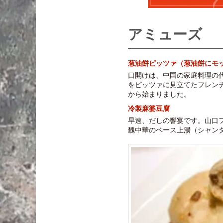
アミューズ
葱油餅ピッツァ（葱油餅にモ
口開けは、中国の家庭料理の
をピッツァに見立てたフレン
から始まりました。
冷製麻婆豆腐
早速、だしの響宴です。山口
魏中華のベース上湯（シャン