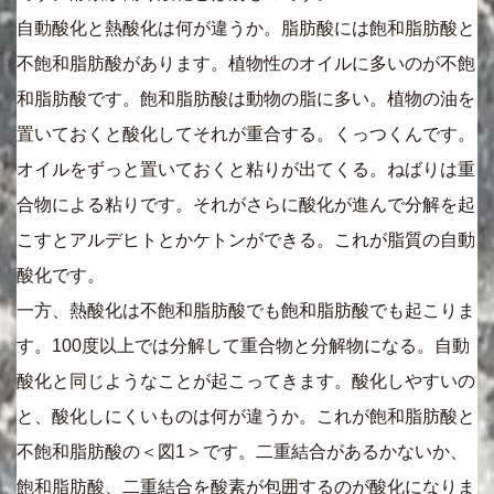
自動酸化と熱酸化は何が違うか。脂肪酸には飽和脂肪酸と
不飽和脂肪酸があります。植物性のオイルに多いのが不飽
和脂肪酸です。飽和脂肪酸は動物の脂に多い。植物の油を
置いておくと酸化してそれが重合する。くっつくんです。
オイルをずっと置いておくと粘りが出てくる。ねばりは重
合物による粘りです。それがさらに酸化が進んで分解を起
こすとアルデヒトとかケトンができる。これが脂質の自動
酸化です。
一方、熱酸化は不飽和脂肪酸でも飽和脂肪酸でも起こりま
す。100度以上では分解して重合物と分解物になる。自動
酸化と同じようなことが起こってきます。酸化しやすいの
と、酸化しにくいものは何が違うか。これが飽和脂肪酸と
不飽和脂肪酸の＜図1＞です。二重結合があるかないか、
飽和脂肪酸、二重結合を酸素が包囲するのが酸化になりま