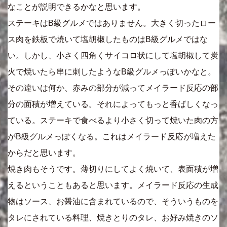
なことが説明できるかなと思います。
ステーキはB級グルメではありません。大きく切ったロー
ス肉を鉄板で焼いて塩胡椒したものはB級グルメではな
い。しかし、小さく四角くサイコロ状にして塩胡椒して炭
火で焼いたら串に刺したようなB級グルメっぽいかなと。
その違いは何か、赤みの部分が減ってメイラード反応の部
分の面積が増えている。それによってもっと香ばしくなっ
ている。ステーキで食べるより小さく切って焼いた肉の方
がB級グルメっぽくなる。これはメイラード反応が増えた
からだと思います。
焼き肉もそうです。薄切りにしてよく焼いて、表面積が増
えるということもあると思います。メイラード反応の生成
物はソース、お醤油に含まれているので、そういうものを
タレにされている料理、焼きとりのタレ、お好み焼きのソ