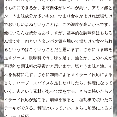
うものにできるか。素材自体がレベルが高い、アミノ酸と
か、うま味成分が多いもの、つまり食材がよければ塩だけ
でおいしいよねということは、この濃度が高いからです。
他にいろんな成分もありますが、基本的な調味料はもちろ
ん塩です。肉というタンパク質を焼いて塩だけで食べられ
るというのはこういうことだと思います。さらにうま味を
足すソース、調味料でうま味を足す。油とか。このへんが
基礎的な調味料の要素だと思います。塩とうま味と油。そ
れを食材に足す。さらに加熱によるメイラード反応による
香り、ハーブ、スパイスを足したりしたら、料理になって
いく。肉という素材があって塩をする。さらに焼いたらメ
イラード反応が起こる。胡椒を振ると、塩胡椒で焼いたス
テーキができる。料理といっていい。さらに加熱によるメ
イラード反応。