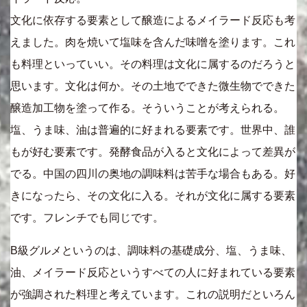
文化に依存する要素として醸造によるメイラード反応も考
えました。肉を焼いて塩味を含んだ味噌を塗ります。これ
も料理といっていい。その料理は文化に属するのだろうと
思います。文化は何か。その土地でできた微生物でできた
醸造加工物を塗って作る。そういうことが考えられる。
塩、うま味、油は普遍的に好まれる要素です。世界中、誰
もが好む要素です。発酵食品が入ると文化によって差異が
でる。中国の四川の奥地の調味料は苦手な場合もある。好
きになったら、その文化に入る。それが文化に属する要素
です。フレンチでも同じです。
B級グルメというのは、調味料の基礎成分、塩、うま味、
油、メイラード反応というすべての人に好まれている要素
が強調された料理と考えています。これの説明だといろん