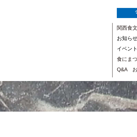
関西食
お知ら
イベン
食にま
Q&A 