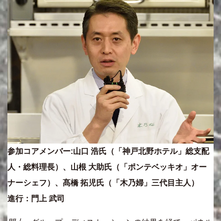
参加コアメンバー:山口 浩氏（「神戸北野ホテル」総支配
人・総料理長）、山根 大助氏（「ポンテベッキオ」オー
ナーシェフ）、髙橋 拓児氏（「木乃婦」三代目主人）
進行：門上 武司