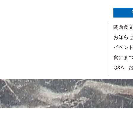
関西食
お知ら
イベン
食にま
Q&A 