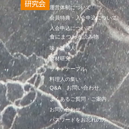
運営体制について
会員特典・入会申込について
入会申込について
食にまつわる読み物
味・技・人
食材研究
サイドテーブル
料理人の集い
Q&A お問い合わせ
よくあるご質問・ご案内
お問い合わせ
パスワードをお忘れの方