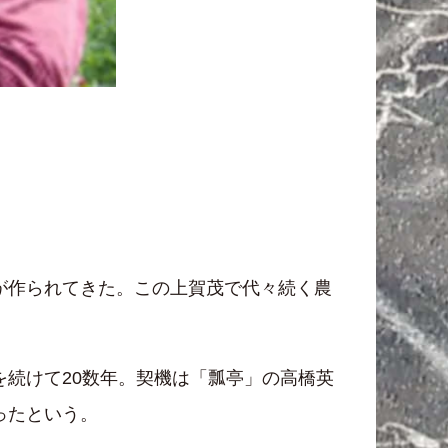
が作られてきた。この上賀茂で代々続く農
続けて20数年。契機は「瓢亭」の高橋英
ったという。