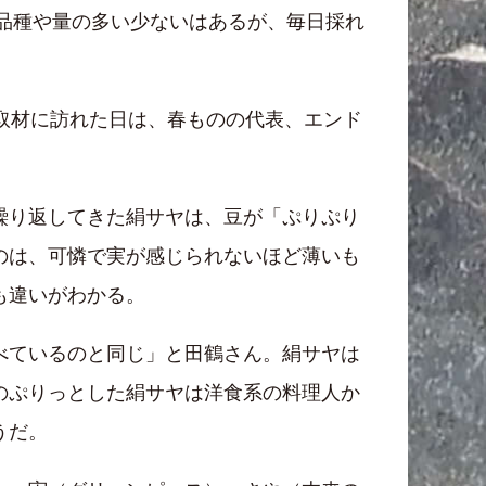
る品種や量の多い少ないはあるが、毎日採れ
取材に訪れた日は、春ものの代表、エンド
繰り返してきた絹サヤは、豆が「ぷりぷり
のは、可憐で実が感じられないほど薄いも
も違いがわかる。
べているのと同じ」と田鶴さん。絹サヤは
のぷりっとした絹サヤは洋食系の料理人か
うだ。