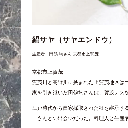
絹サヤ（サヤエンドウ）
生産者：田鶴 均さん 京都市上賀茂
京都市上賀茂
賀茂川と高野川に挟まれた上賀茂地区は
家を引き継いだ田鶴均さんは、賀茂ナス
江戸時代から自家採取された種を継承す
一さんとの出会いだった。料理人と生産