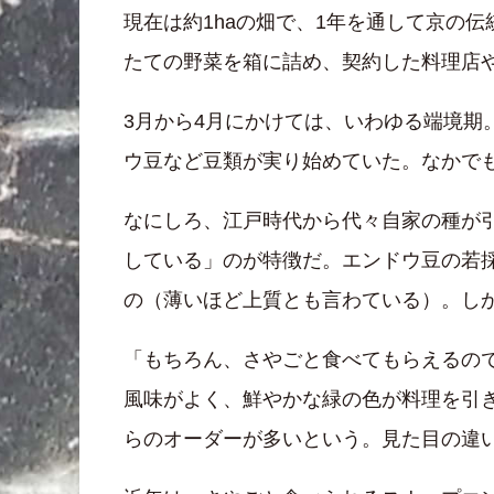
現在は約1haの畑で、1年を通して京の
たての野菜を箱に詰め、契約した料理店
3月から4月にかけては、いわゆる端境
ウ豆など豆類が実り始めていた。なかで
なにしろ、江戸時代から代々自家の種が
している」のが特徴だ。エンドウ豆の若
の（薄いほど上質とも言わている）。し
「もちろん、さやごと食べてもらえるの
風味がよく、鮮やかな緑の色が料理を引
らのオーダーが多いという。見た目の違