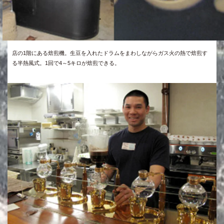
店の1階にある焙煎機。生豆を入れたドラムをまわしながらガス火の熱で焙煎す
る半熱風式。1回で4～5キロが焙煎できる。