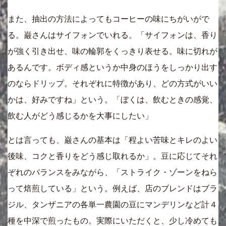
また、抽出の方法によってもコーヒーの味にちがいがで
る。巌さんはサイフォンでいれる。「サイフォンは、香り
が強く引き出せ、味の輪郭をくっきり表せる。味に切れが
あるんです。ボディ感というか中身のほうをしっかり出す
のならドリップ。それぞれに特徴があり、どの方式がいい
かは、好みですね」という。「ぼくは、飲むときの感覚、
飲む人がどう感じるかを大事にしたい」
とは言っても、巌さんの基本は「程よい苦味とキレのよい
後味、コクと香りをどう感じ取れるか」。豆に応じてそれ
ぞれのバランスをみながら、「ストライク・ゾーンをねら
って焙煎している」という。例えば、店のブレンドはブラ
ジル、タンザニアの各単一農園の豆にマンデリンなど計４
種を中深で煎ったもの。実際にいただくと、少し冷めても