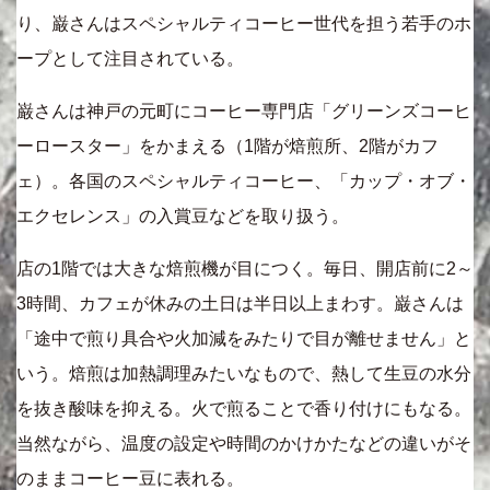
り、巌さんはスペシャルティコーヒー世代を担う若手のホ
ープとして注目されている。
巌さんは神戸の元町にコーヒー専門店「グリーンズコーヒ
ーロースター」をかまえる（1階が焙煎所、2階がカフ
ェ）。各国のスペシャルティコーヒー、「カップ・オブ・
エクセレンス」の入賞豆などを取り扱う。
店の1階では大きな焙煎機が目につく。毎日、開店前に2～
3時間、カフェが休みの土日は半日以上まわす。巌さんは
「途中で煎り具合や火加減をみたりで目が離せません」と
いう。焙煎は加熱調理みたいなもので、熱して生豆の水分
を抜き酸味を抑える。火で煎ることで香り付けにもなる。
当然ながら、温度の設定や時間のかけかたなどの違いがそ
のままコーヒー豆に表れる。