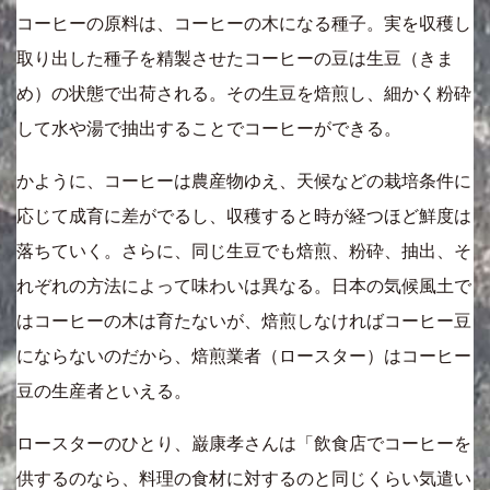
コーヒーの原料は、コーヒーの木になる種子。実を収穫し
取り出した種子を精製させたコーヒーの豆は生豆（きま
め）の状態で出荷される。その生豆を焙煎し、細かく粉砕
して水や湯で抽出することでコーヒーができる。
かように、コーヒーは農産物ゆえ、天候などの栽培条件に
応じて成育に差がでるし、収穫すると時が経つほど鮮度は
落ちていく。さらに、同じ生豆でも焙煎、粉砕、抽出、そ
れぞれの方法によって味わいは異なる。日本の気候風土で
はコーヒーの木は育たないが、焙煎しなければコーヒー豆
にならないのだから、焙煎業者（ロースター）はコーヒー
豆の生産者といえる。
ロースターのひとり、巌康孝さんは「飲食店でコーヒーを
供するのなら、料理の食材に対するのと同じくらい気遣い