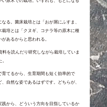
かい原木での栽培。いずれも、もとになる
になる。菌床栽培とは「おが屑にふすま、
木栽培とは「クヌギ、コナラ等の原木に種
いがあるからと思われる。
資料を読んだり研究しながら栽培していま
た。
で育てるから、生育期間も短く効率的で
ど、自然な姿であるはずです。どちらが、
実践から、どういう方向を目指しているか