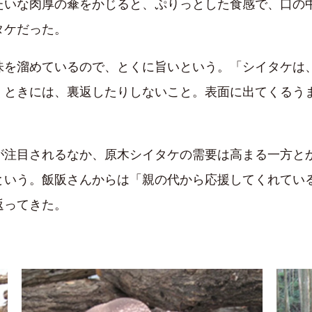
たいな肉厚の傘をかじると、ぷりっとした食感で、口の
タケだった。
味を溜めているので、とくに旨いという。「シイタケは
くときには、裏返したりしないこと。表面に出てくるう
が注目されるなか、原木シイタケの需要は高まる一方と
という。飯阪さんからは「親の代から応援してくれてい
返ってきた。