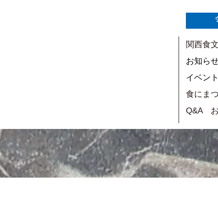
関西食
お知ら
イベン
食にま
Q&A 