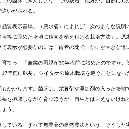
人工の菌床（きんしょう）での栽培。他方が、自然にち
で違いが表れる。
け品質表示基準」（農水省）によれば、次のような説明
筒状等に固めた培地に種菌を植え付ける栽培方法」。原
けて表示が必要なのには、両者の間で、なにか大きな違
を育てる。「兼業の両親が30年程前に始めたのですが、
17年前に転身。シイタケの原木栽培を継ぐことになっ
間もかかります。菌床は、栄養剤や添加剤の入った培地
栄養を摂取しながら育つほうが、自生とは言えないけれ
しょう」
培している。すべて無農薬の自然農法という。そうした