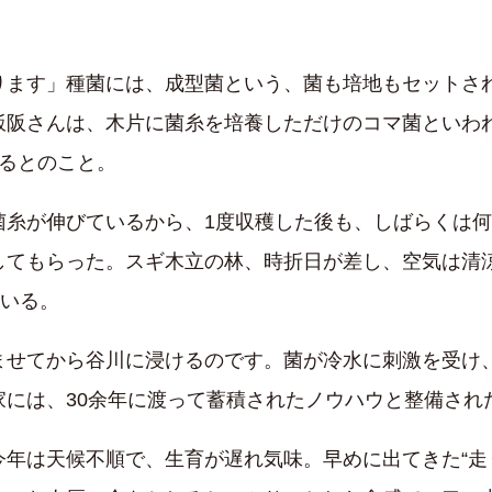
ります」種菌には、成型菌という、菌も培地もセットさ
飯阪さんは、木片に菌糸を培養しただけのコマ菌といわ
るとのこと。
菌糸が伸びているから、1度収穫した後も、しばらくは
してもらった。スギ木立の林、時折日が差し、空気は清
ている。
ませてから谷川に浸けるのです。菌が冷水に刺激を受け
家には、30余年に渡って蓄積されたノウハウと整備され
年は天候不順で、生育が遅れ気味。早めに出てきた“走