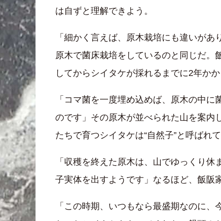
は自ずと理解できよう。
「細かく言えば、原木栽培にも違いがあ
原木で菌床栽培をしているのと同じだ。
してからシイタケが採れるまでに2年かか
「コマ菌を一度埋め込めば、原木の中に
のです」その原木が並べられた山を案内
たちで育つシイタケは“自然子”と呼ばれ
「収穫を終えた原木は、山でゆっくり休
子実体を出すようです」なるほど、飯阪
「この時期、いつもなら最盛期なのに、今