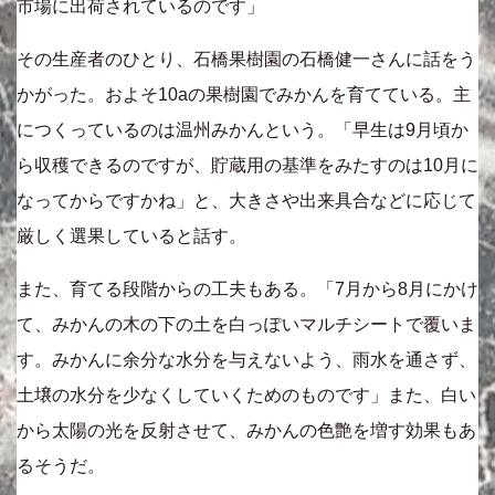
市場に出荷されているのです」
その生産者のひとり、石橋果樹園の石橋健一さんに話をう
かがった。およそ10aの果樹園でみかんを育てている。主
につくっているのは温州みかんという。「早生は9月頃か
ら収穫できるのですが、貯蔵用の基準をみたすのは10月に
なってからですかね」と、大きさや出来具合などに応じて
厳しく選果していると話す。
また、育てる段階からの工夫もある。「7月から8月にかけ
て、みかんの木の下の土を白っぽいマルチシートで覆いま
す。みかんに余分な水分を与えないよう、雨水を通さず、
土壌の水分を少なくしていくためのものです」また、白い
から太陽の光を反射させて、みかんの色艶を増す効果もあ
るそうだ。