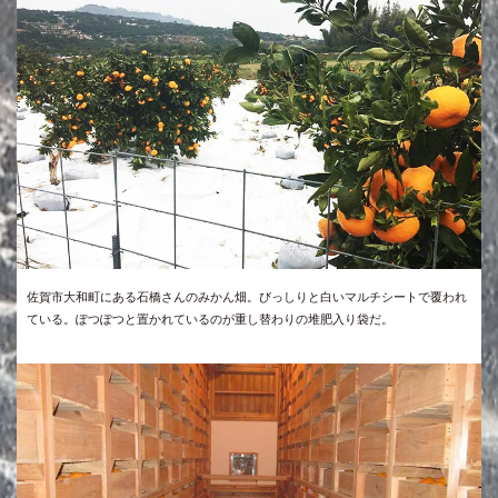
佐賀市大和町にある石橋さんのみかん畑。びっしりと白いマルチシートで覆われ
ている。ぽつぽつと置かれているのが重し替わりの堆肥入り袋だ。