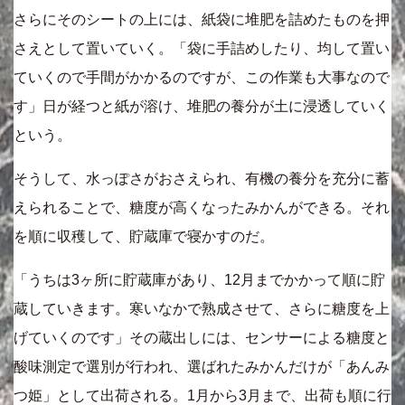
さらにそのシートの上には、紙袋に堆肥を詰めたものを押
さえとして置いていく。「袋に手詰めしたり、均して置い
ていくので手間がかかるのですが、この作業も大事なので
す」日が経つと紙が溶け、堆肥の養分が土に浸透していく
という。
そうして、水っぽさがおさえられ、有機の養分を充分に蓄
えられることで、糖度が高くなったみかんができる。それ
を順に収穫して、貯蔵庫で寝かすのだ。
「うちは3ヶ所に貯蔵庫があり、12月までかかって順に貯
蔵していきます。寒いなかで熟成させて、さらに糖度を上
げていくのです」その蔵出しには、センサーによる糖度と
酸味測定で選別が行われ、選ばれたみかんだけが「あんみ
つ姫」として出荷される。1月から3月まで、出荷も順に行