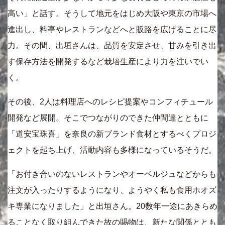
高い」と話す。そうして地元をはじめ大阪や東京の市場へ
進出し、料亭やレストランなどへと販路を広げることに尽
力。その間、出垣さんは、品質を安定させ、甘みを引き出
す保存方法を開発するなど栽培生産により力を注いでい
く。
その後、2人は料理店へのレシピ提案やコンフィチュール
開発など展開。そこでつながりのできた仲間達とともに
「道安宝珠喜」を奈良の新ブランド食材とするべくプロジ
ェクトを起ち上げ、活動内容も多様になっているそうだ。
「お付き合いのないレストランやオーベルジュなどからも
注文が入ったりするようになり、ようやく私も食用ホオズ
キ専業になりました」と出垣さん。20数年一途にあきらめ
ることなく取り組んできた故の賜物は、新たな関係ととも