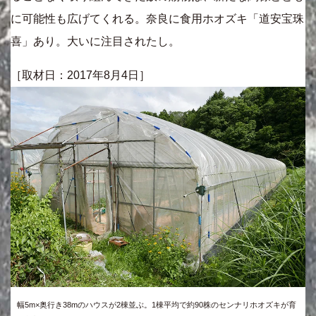
に可能性も広げてくれる。奈良に食用ホオズキ「道安宝珠
喜」あり。大いに注目されたし。
［取材日：2017年8月4日］
幅5m×奥行き38mのハウスが2棟並ぶ。1棟平均で約90株のセンナリホオズキが育