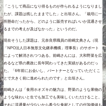
「こうして商品になり得るものが作られるようになりまし
たが、課題は残したままでした」と出垣さん。「栽培に一
所懸命だったから、どのように販売すればいいか流通させ
るまでの考えが及ばなかった」というのだ。
現在そうした課題は、元奈良県職員の前嶋文典さん（現
「NPO法人日本無形文化継承機構」理事長）のサポート
によって解消されつつある。前嶋さんには、大和野菜を広
めるなど県の農政に長年関わってきた実績があるのだっ
た。「6年前にお会いし、パートナーとなっていただくこ
とで大きく前に進められたのです」と出垣さん。
前嶋さんは「食用ホオズキの魅力は、野菜のような果物の
ような味わいと生でも加工でも美味しくいただけること。
それに流通量が少ないから希少な食材としての付加価値も