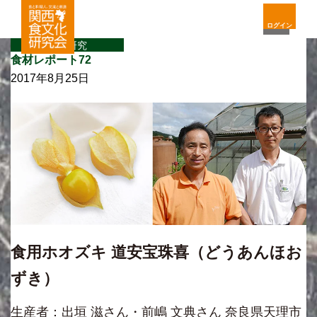
ログイン
食材研究
食材レポート72
2017年8月25日
食用ホオズキ 道安宝珠喜（どうあんほお
ずき）
生産者：出垣 滋さん・前嶋 文典さん 奈良県天理市