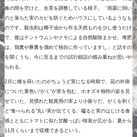
株の間を空けと、生育を調整している様子。「雨露に弱い
のと落ちた実のカビを防ぐためハウスにしているようなも
のです。殺虫剤は椰子油から作る天然ものを少し使うだけ
で、後はテントウムシやクモによる自然駆除まかせ。堆肥
は、鶏糞や豚糞を溜めて独自に作っていますし」と話すの
を聞くうち、今に至るまでの試行錯誤の積み重ねが思いや
られる。
2月に種を蒔いたのがちょうど実になる時期で、花の外側
についた黄色い“がく”が実を包む、ホオズキ独特の姿を見
せていた。見慣れた観賞用の実より小振りだ。がくを剥く
と“食べられる”丸い実が出てくる。囓ると実のはじける食
感とともにトマトに似た甘酸っぱい味覚が広がる。夏から
11月くらいまで収穫できるという。