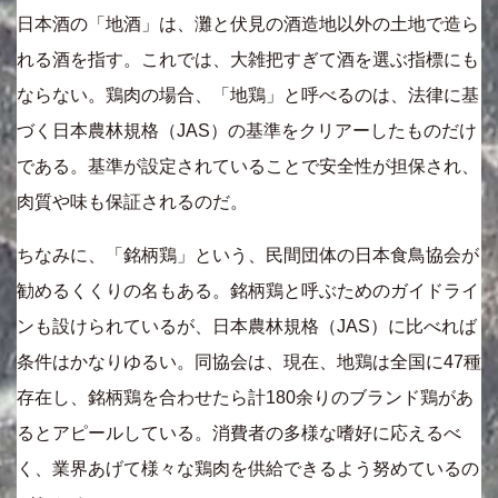
日本酒の「地酒」は、灘と伏見の酒造地以外の土地で造ら
れる酒を指す。これでは、大雑把すぎて酒を選ぶ指標にも
ならない。鶏肉の場合、「地鶏」と呼べるのは、法律に基
づく日本農林規格（JAS）の基準をクリアーしたものだけ
である。基準が設定されていることで安全性が担保され、
肉質や味も保証されるのだ。
ちなみに、「銘柄鶏」という、民間団体の日本食鳥協会が
勧めるくくりの名もある。銘柄鶏と呼ぶためのガイドライ
ンも設けられているが、日本農林規格（JAS）に比べれば
条件はかなりゆるい。同協会は、現在、地鶏は全国に47種
存在し、銘柄鶏を合わせたら計180余りのブランド鶏があ
るとアピールしている。消費者の多様な嗜好に応えるべ
く、業界あげて様々な鶏肉を供給できるよう努めているの