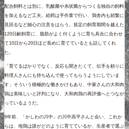
配合飼料とは別に、乳酸菌や糸状菌からつくる独自の飼料
を加えるなど工夫。給餌は手作業で行い、鶏舎内も頻繁に
見回るなど細心の注意をはらう。規定の飼育期間を越えた
120日齢飼育に、脂肪がよく付くように育ち具合に合わせ
て10日から20日ほど長めに育てているとも話してくれ
た。
「育てるばかりでなく、反応も聞きたくて、伝手を頼りに
料理人さんにも持ち込んで使ってもらうようにしていま
す」そういう積極的な働きかけもあり、中家さんの大和肉
鶏は美味しいと評判になり、大和肉鶏の再評価へとつなが
っているようだ。
9年前、「かしわの川中」の川中高平さんと会い、これか
らは、地鶏は誰がどのように育てているか、生産者で選ぶ