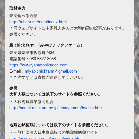
取材協力
奈良食べる通信
http://taberu.me/nara/index.html
＊同ウェブサイトに中家雅人さんと大和肉鶏の記事があります。
参照ください。
雅 chick farm （みやびチックファーム）
奈良県奈良市阪原町2434
電話番号：080-5327-8058
https://www.yamatonikudori.com
E-mail：
miyabichickfarm@gmail.com
＊ご注文などは直接ご連絡してください。
参照
大和肉鶏については以下のサイトを参照ください。
・大和肉鶏農業協同組合
http://naratiku.sakura.ne.jp/itiba/yamato/hyousi.htm
地鶏と銘柄鶏については以下のサイトを参照ください。
・一般社団法人日本食鶏協会の地鶏銘柄鶏ガイド
http://www.j-chicken.jp/anshin/index.html