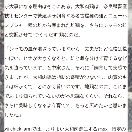
が大事になる理由はそこにある。大和肉鶏は、奈良県畜産
技術センターで繁殖させ飼育する名古屋種の雄とニューハ
ンプシャー種の雌から産まれた雌鶏を、さらにシャモの雄
と交配させて“つくりだす”鶏なのだ。
「シャモの血が混ざっていますから、丈夫だけど性格は荒
っぽい。ヒナが大きくなると、雄と雌を分けて育てるなど
気を遣っています」と中家さん。それに「飼育して実感で
きましたが、大和肉鶏は脂肪の蓄積が少ないし、肉質のキ
メは細かくて、とにかく旨いのです。地鶏なのに、これま
であまり知られていないのが不思議なくらい。それなら、
さらに美味しくなるよう育てて、もっと広めたいと思いま
したね」
雅 chick farmでは、よりよい大和肉鶏にするため、指定の