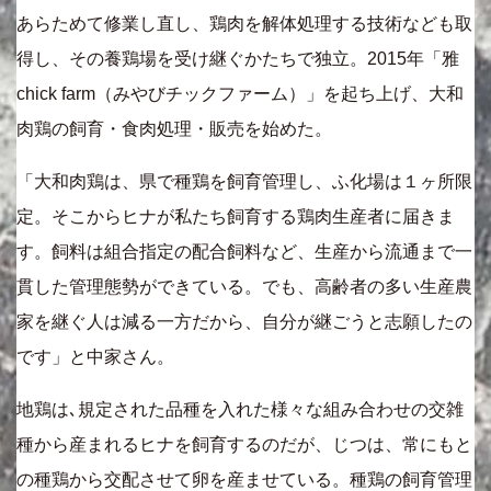
あらためて修業し直し、鶏肉を解体処理する技術なども取
得し、その養鶏場を受け継ぐかたちで独立。2015年「雅
chick farm（みやびチックファーム）」を起ち上げ、大和
肉鶏の飼育・食肉処理・販売を始めた。
「大和肉鶏は、県で種鶏を飼育管理し、ふ化場は１ヶ所限
定。そこからヒナが私たち飼育する鶏肉生産者に届きま
す。飼料は組合指定の配合飼料など、生産から流通まで一
貫した管理態勢ができている。でも、高齢者の多い生産農
家を継ぐ人は減る一方だから、自分が継ごうと志願したの
です」と中家さん。
地鶏は､規定された品種を入れた様々な組み合わせの交雑
種から産まれるヒナを飼育するのだが、じつは、常にもと
の種鶏から交配させて卵を産ませている。種鶏の飼育管理