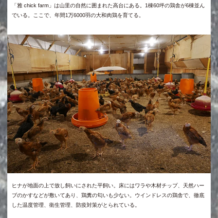
「雅 chick farm」は山里の自然に囲まれた高台にある。1棟60坪の鶏舎が6棟並ん
でいる。ここで、年間1万6000羽の大和肉鶏を育てる。
ヒナが地面の上で放し飼いにされた平飼い。床にはワラや木材チップ、天然ハー
ブのかすなどが敷いてあり、鶏糞の匂いも少ない。ウインドレスの鶏舎で、徹底
した温度管理、衛生管理、防疫対策がとられている。