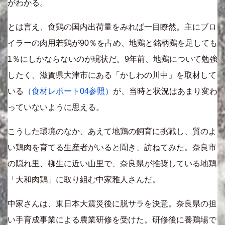
がわかる。
とは言え、食鶏の国内出荷量をみれば一目瞭然。主にブロ
イラーの肉用若鶏が90％を占め、地鶏と銘柄鶏を足しても
1％にしかならないのが現状だ。9年前、地鶏について勉強
したく、滋賀県大津市にある「かしわの川中」を取材して
いる
（食材レポート04参照）
が、当時と状況はあまり変わ
っていないように思える。
こうした環境のなか、あえて地鶏の飼育に挑戦し、質のよ
い鶏肉を育てる生産者がいると聞き、訪ねてみた。奈良市
の隠れ里、柳生に近い山里で、奈良県が推奨している地鶏
「大和肉鶏」に取り組む中家雅人さんだ。
中家さんは、東日本大震災後に脱サラを決意。奈良県の担
い手育成事業による農業研修を受けた。研修後に養鶏場で