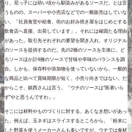
り、尼っ子には幼い頃から馴染みがあるソースだ。とは言
うものの、スーパーや小売店などでの一般販売はしていな
い。「社員食堂や給食、街のお好み焼き屋をはじめとする
飲食店へ直接、出荷しています」。それには確固たる理由
があった。取引先それぞれの要望を聞き入れ、オリジナル
のソースを提供するのだ。先の2種のソースを主体に、ど
ろソースほか計4種のソースで甘味や辛味のバランスを調
合。しかも、保存料や添加物を使っていないから、一般的
な商品と比べて賞味期限が短く、小売り向きではない。だ
からこそ、鎮西さんは言う。「ウチのソースは“医者いら
ず”やと思うんですわ」。
そこには材料やものづくりに対する、あくなき想いがあっ
た。例えば、玉ネギはスライスするところから。「粉末に
した野菜を使うメーカーさんも多いですが、ウチでは食材