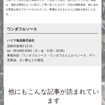
土谷シェフ自らが雉と鳥節のブロードを持って現れ、器に注いでくれる。鳥節
は、鶏肉を鰹節のように加工して薄く削ったもので、注目の調味食材。雉と合わ
せ秀逸な味のブロードがとれていた。酢橘を入れるとさらに絶妙な味わいとな
る。
ワンダフルソース
ハリマ食品株式会社
尼崎市食満2-12-15
tel：06-6492-6340（月～金 9:30～18:00）
事業内容：ワンダフルソース・ワンダフルとんかつソース、千々
里醤油、ポン酢などの製造
他にもこんな記事が読まれてい
ます