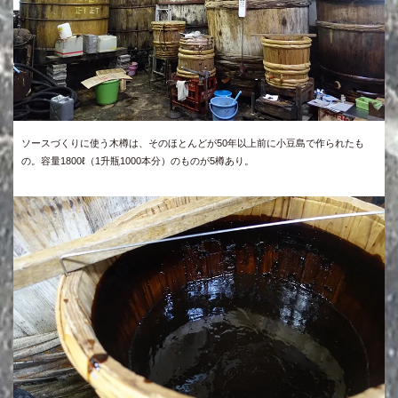
ソースづくりに使う木樽は、そのほとんどが50年以上前に小豆島で作られたも
の。容量1800ℓ（1升瓶1000本分）のものが5樽あり。