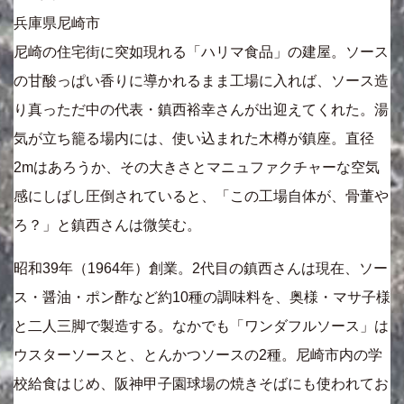
兵庫県尼崎市
尼崎の住宅街に突如現れる「ハリマ食品」の建屋。ソース
の甘酸っぱい香りに導かれるまま工場に入れば、ソース造
り真っただ中の代表・鎮西裕幸さんが出迎えてくれた。湯
気が立ち籠る場内には、使い込まれた木樽が鎮座。直径
2mはあろうか、その大きさとマニュファクチャーな空気
感にしばし圧倒されていると、「この工場自体が、骨董や
ろ？」と鎮西さんは微笑む。
昭和39年（1964年）創業。2代目の鎮西さんは現在、ソー
ス・醤油・ポン酢など約10種の調味料を、奥様・マサ子様
と二人三脚で製造する。なかでも「ワンダフルソース」は
ウスターソースと、とんかつソースの2種。尼崎市内の学
校給食はじめ、阪神甲子園球場の焼きそばにも使われてお