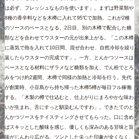
は必ず、フレッシュなものを使います」。まずは野菜類や
8種の香辛料などを木樽に入れて95℃で加熱。これが2種
のソースのベースとなる。2日目、別の木樽で配合した糖
類などを合わせてウスターの元が出来上がる。「この木樽
に蒸気で熱を入れて10日間、混ぜ合わせ、自然冷却を繰り
返したらウスターの完成です」。一方、とんかつソースは
ベースとなる材料にザラメなど糖類を加え、でん粉でとろ
みをつけ約2週間、木樽で同様の加熱と冷却を行う。先代
が創業時、小豆島から持ち帰った木樽5樽が毎日フル稼働
する。「木製の樽で仕込むと、仕上がりにまろやかな味わ
いが生まれ、舌にすっと馴染むんですわ」。できたてのと
んかつソースをテイスティングさせてもらった。口に含め
ばスキッとした酸味を感じ、優しくも深みのある甘味と旨
味がじんわり広がる。ツンとした尖った印象が全くなく、