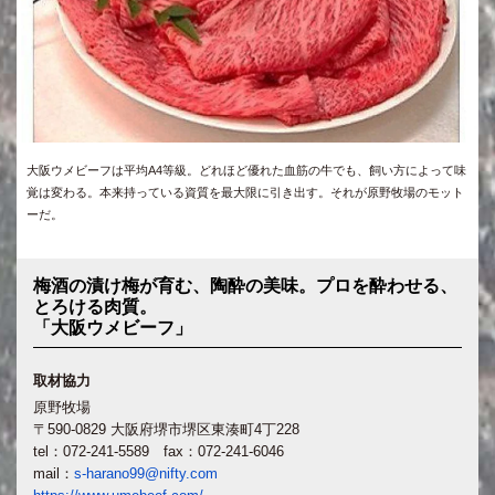
大阪ウメビーフは平均A4等級。どれほど優れた血筋の牛でも、飼い方によって味
覚は変わる。本来持っている資質を最大限に引き出す。それが原野牧場のモット
ーだ。
梅酒の漬け梅が育む、陶酔の美味。プロを酔わせる、
とろける肉質。
「大阪ウメビーフ」
取材協力
原野牧場
〒590-0829 大阪府堺市堺区東湊町4丁228
tel：072-241-5589 fax：072-241-6046
mail：
s-harano99@nifty.com