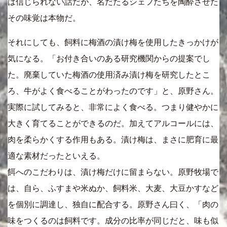
は信じられない話だが、名だたるシェフたちを陶酔させた
その味覚は本物だ。
それにしても、飼料に梅酒の漬け梅を使用したきっかけが
気になる。「お付き合いのある研究機関からの提案でし
た。廃棄していた梅酒の使用済み漬け梅を研究したとこ
ろ、牛がよく食べることがわったのです」と、原野さん。
実際に試してみると、非常によく食べる。つまり健やかに
大きく育てることができるのだ。加えてアルコールには、
肉を柔らかくする作用もある。漬け梅は、まさに肥育に最
適な素材だったといえる。
餌へのこだわりは、漬け梅だけに留まらない。原野牧場で
は、自ら、ふすまや米ぬか、飼料米、大麦、大豆かすなど
を個別に調達し、独自に配合する。原野さん曰く、「肉の
味をつくるのは飼料です。成分の比率が同じだと、味も似