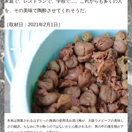
家庭で、レストランで、学校で…。これからも多くの人
を、その美味で陶酔させてくれそうだ。
［取材日：2021年2月1日］
本来は廃棄されるはずだった梅酒の使用済み漬け梅が、大阪ウメビーフの美味し
さの秘訣。ちなみに牛が酔うのではないかと心配されるが、胃の中の微生物がア