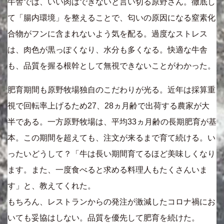
牛舎では、いい肉はできないと言い切る原野さん。徹底し
て「腸内環境」を整えることで、匂いの原因になる窒素化
合物がフンに含まれないよう気を配る。過度なストレス
は、肉色が黒っぽくなり、水分も多くなる。快適な牛舎
も、品質を握る根幹として無視できないことがわかった。
肥育期間も原野牧場独自のこだわりが光る。近年は採算重
視で回転率上げるため27、28ヵ月齢で出荷する農家が大
半である。一方原野牧場は、平均33ヵ月齢の長期肥育が基
本。この期間を超えても、注文が来るまで育て続ける。い
ったいどうして？「牛は長い期間育てるほど美味しくなり
ます。また、一度食べると求める料理人もたくさんいま
す」と、教えてくれた。
もちろん、レストランからの発注が激減したコロナ禍にお
いても妥協はしない。品質を優先して肥育を続けた。