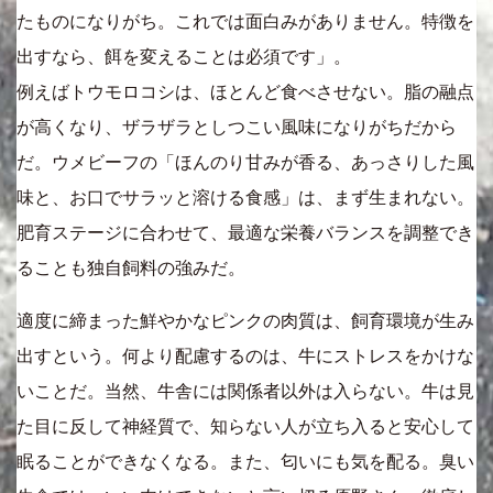
たものになりがち。これでは面白みがありません。特徴を
出すなら、餌を変えることは必須です」。
例えばトウモロコシは、ほとんど食べさせない。脂の融点
が高くなり、ザラザラとしつこい風味になりがちだから
だ。ウメビーフの「ほんのり甘みが香る、あっさりした風
味と、お口でサラッと溶ける食感」は、まず生まれない。
肥育ステージに合わせて、最適な栄養バランスを調整でき
ることも独自飼料の強みだ。
適度に締まった鮮やかなピンクの肉質は、飼育環境が生み
出すという。何より配慮するのは、牛にストレスをかけな
いことだ。当然、牛舎には関係者以外は入らない。牛は見
た目に反して神経質で、知らない人が立ち入ると安心して
眠ることができなくなる。また、匂いにも気を配る。臭い