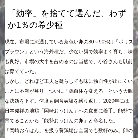
「効率」を捨てて選んだ、わず
か1％の希少種
現在、市場に流通している茶色い卵の80～90%は「ボリス
ブラウン」という海外種だ。少ない餌で効率よく育ち、味
も良好。市場の大半を占めるのは当然で、小谷さんも以前
は育てていた。
しかし、どれほど工夫を凝らしても味に独自性が出にくい
ことに不満が募り、ついに「鶏自体を変える」という大胆
な決断を下す。何度も飼育実験を繰り返し、2020年には
日本発祥の地鶏「岡崎おうはん」への変更に着手。能勢で
育てることから「能勢おうはんの卵」と命名した。
「岡崎おうはん」を扱う養鶏場は全国でも数軒のみ。卵の