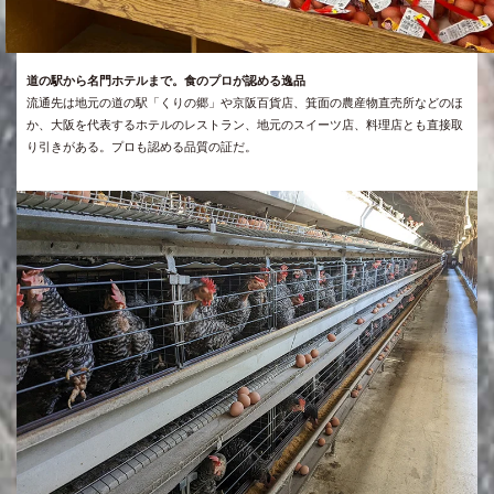
道の駅から名門ホテルまで。食のプロが認める逸品
流通先は地元の道の駅「くりの郷」や京阪百貨店、箕面の農産物直売所などのほ
か、大阪を代表するホテルのレストラン、地元のスイーツ店、料理店とも直接取
り引きがある。プロも認める品質の証だ。