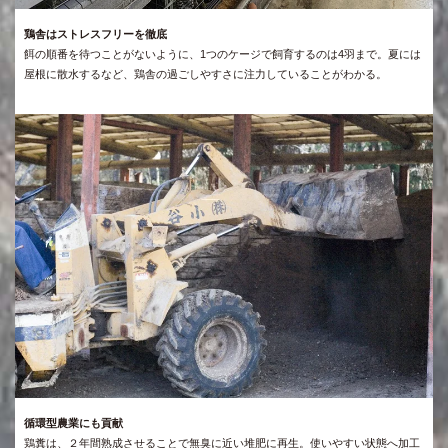
鶏舎はストレスフリーを徹底
餌の順番を待つことがないように、1つのケージで飼育するのは4羽まで。夏には
屋根に散水するなど、鶏舎の過ごしやすさに注力していることがわかる。
循環型農業にも貢献
鶏糞は、２年間熟成させることで無臭に近い堆肥に再生。使いやすい状態へ加工