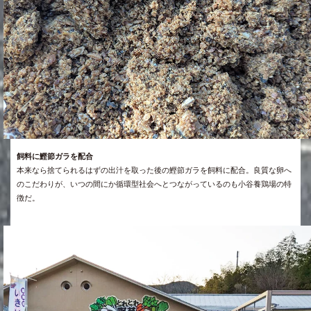
飼料に鰹節ガラを配合
本来なら捨てられるはずの出汁を取った後の鰹節ガラを飼料に配合。良質な卵へ
のこだわりが、いつの間にか循環型社会へとつながっているのも小谷養鶏場の特
徴だ。