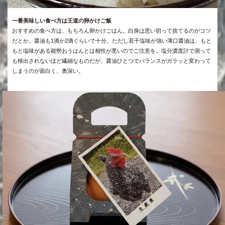
一番美味しい食べ方は王道の卵かけご飯
おすすめの食べ方は、もちろん卵かけごはん。白身は思い切って捨てるのがコツ
だとか。醤油も1滴か2滴ぐらいで十分。ただし若干塩味が強い薄口醤油は、もと
もと塩味がある能勢おうはんとは相性が悪いのでご注意を。塩分濃度計で測って
も検出されないほど繊細なものだが、醤油ひとつでバランスがガラッと変わって
しまうのが面白く、奥深い。