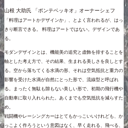
山根 大助氏 「ポンテベッキオ」オーナーシェフ
「料理はアートかデザインか」、とよく言われるが、はっ
きり断言できる。 料理はアートではない。デザインであ
る。
モダンデザインとは、機能美の追究と虚飾を排することを
軸とした考え方で、その結果、生まれる美しさを良しとす
る。空から落ちてくる水滴の形、それは空気抵抗と重力の
影響を受けた水滴が自然にとった形で、流線型と呼ばれ
る。まったく無駄も隙もない美しい形で、初期の飛行機や
自動車に取り入れられた。あくまでも空気抵抗を減らすた
め。
戦闘機やレーシングカーはとてもかっこいいけれども、か
っこよく作ろうという意図はなく、早く走れる、飛べる、