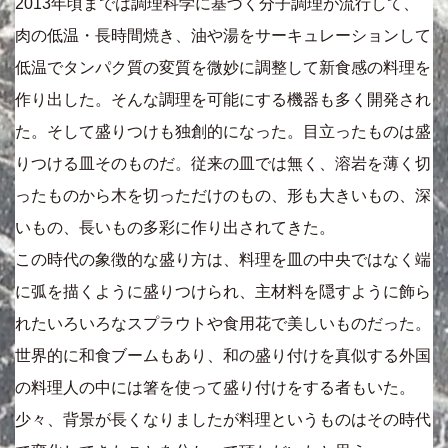
2013年頃までは調理科学に基づく分子調理が流行して、
肉の低温・長時間焼き、油や湯をサーキュレーションして
低温でタンパク質の変質を微妙に調整して新食感の料理を
作り出した。そんな調理を可能にする機器も多く開発され
た。そして盛りつけも独創的になった。目立ったものは盛
りつける皿そのものだ。従来の皿では無く、溶岩を薄く切
ったものから木を切っただけのもの、形も大きいもの、深
いもの、長いもの多彩に作り出されてきた。
この時代の象徴的な盛り方は、料理を皿の中央ではなく端
に弧を描くように盛りつけられ、主材料を隠すように飾ら
れたいろいろなスプラウトや食用花で美しいものだった。
世界的に和食ブームもあり、和の盛り付けを真似する外国
の料理人の中には箸を使って盛り付けをする者もいた。
少々、背景が長くなりましたが料理というものはその時代