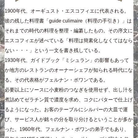
1900年代、オーギュスト・エスコフィエに代表される。
彼の残した料理書「guide culimaire（料理の手引き）」は
それまでの時代の料理を整理・編纂したもの。その序文に
エスコフィエが述べている「料理は簡素化しなくてはなら
ない・・・」という一文を書き残している。
1930年代、ガイドブック「ミシュラン」の影響もあって
か地方のレストランのオーナーシェフが知られる時代にな
る。その代表格がフェルナン・ポワンである。
必要以上にソースに小麦粉のつなぎを使用せず、出し汁を
煮詰めてゼラチン質で濃度を求め、コクにバターで仕上げ
るようになった。お客のテーブルにシルバーの大皿で運
び、サービス人が銘々の分を取り分けるということが多か
った。1960年代、フェルナン・ポワンの弟子でもあり、