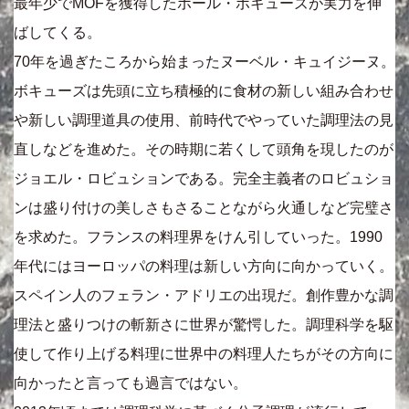
最年少でMOFを獲得したポール・ボキューズが実力を伸
ばしてくる。
70年を過ぎたころから始まったヌーベル・キュイジーヌ。
ボキューズは先頭に立ち積極的に食材の新しい組み合わせ
や新しい調理道具の使用、前時代でやっていた調理法の見
直しなどを進めた。その時期に若くして頭角を現したのが
ジョエル・ロビュションである。完全主義者のロビュショ
ンは盛り付けの美しさもさることながら火通しなど完璧さ
を求めた。フランスの料理界をけん引していった。1990
年代にはヨーロッパの料理は新しい方向に向かっていく。
スペイン人のフェラン・アドリエの出現だ。創作豊かな調
理法と盛りつけの斬新さに世界が驚愕した。調理科学を駆
使して作り上げる料理に世界中の料理人たちがその方向に
向かったと言っても過言ではない。