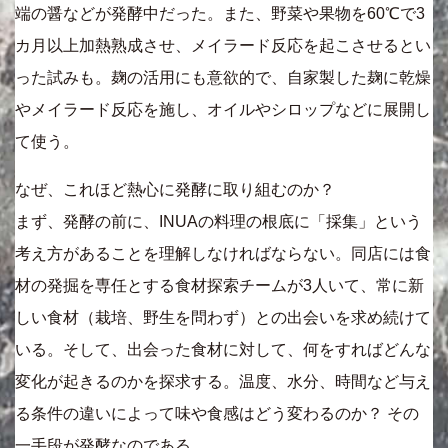
端の醤などが発酵中だった。また、野菜や果物を60℃で3
カ月以上加熱熟成させ、メイラード反応を起こさせるとい
った試みも。麹の活用にも意欲的で、自家製した麹に乾燥
やメイラード反応を施し、オイルやシロップなどに展開し
て使う。
なぜ、これほど熱心に発酵に取り組むのか？
まず、発酵の前に、INUAの料理の根底に「採集」という
考え方があることを理解しなければならない。同店には食
材の発掘を専任とする食材探索チームが3人いて、常に新
しい食材（栽培、野生を問わず）との出会いを求め続けて
いる。そして、出会った食材に対して、何をすればどんな
変化が起きるのかを探求する。温度、水分、時間など与え
る条件の違いによって味や食感はどう変わるのか？ その
一手段が発酵なのである。