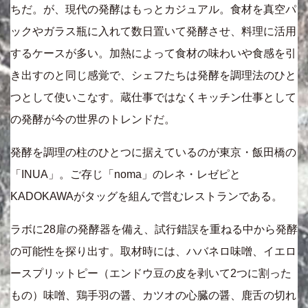
ちだ。が、現代の発酵はもっとカジュアル。食材を真空パ
ックやガラス瓶に入れて数日置いて発酵させ、料理に活用
するケースが多い。加熱によって食材の味わいや食感を引
き出すのと同じ感覚で、シェフたちは発酵を調理法のひと
つとして使いこなす。蔵仕事ではなくキッチン仕事として
の発酵が今の世界のトレンドだ。
発酵を調理の柱のひとつに据えているのが東京・飯田橋の
「INUA」。ご存じ「noma」のレネ・レゼピと
KADOKAWAがタッグを組んで営むレストランである。
ラボに28扉の発酵器を備え、試行錯誤を重ねる中から発酵
の可能性を探り出す。取材時には、ハバネロ味噌、イエロ
ースプリットピー（エンドウ豆の皮を剥いて2つに割った
もの）味噌、鶏手羽の醤、カツオの心臓の醤、鹿舌の切れ