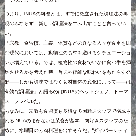
つまり、INUAの料理とは、すでに確立された調理法の再
現のみならず、新しい調理法を生み出すことと言ってい
い。
「宗教、食習慣、主義、体質などの異なる人々が食卓を囲
む現代においては、動物性の食材を避けるシチュエーショ
ンが増えている。では、植物性の食材でいかに食べ手を満
足させるかを考えた時、旨味や複雑な味わいをもたらす発
酵――しかも調味ではなく食材自体の変化によって――は
有効な調理法」と語るのはINUAのヘッドシェフ、トーマ
ス・フレベルだ。
ちなみに、宗教も食習慣も多様な多国籍スタッフで構成さ
れるINUAのまかないは菜食が基本。肉好きスタッフのた
めに、水曜日のみ肉料理を出すそうだ。“ダイバーシティ