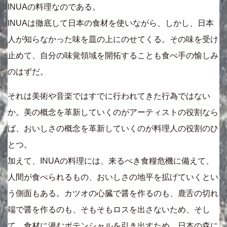
INUAの料理なのである。
INUAは徹底して日本の食材を使いながら、しかし、日本
人が知らなかった味を皿の上にのせてくる。その味を受け
止めて、自分の味覚領域を開拓することも食べ手の愉しみ
のはずだ。
それは美術や音楽ではすでに行われてきた行為ではない
か。美の概念を革新していくのがアーティストの役割なら
ば、おいしさの概念を革新していくのが料理人の役割のひ
とつ。
加えて、INUAの料理には、来るべき食糧危機に備えて、
人間が食べられるもの、おいしさの地平を拡げていくとい
う側面もある。カツオの心臓で醤を作るのも、鹿舌の切れ
端で醤を作るのも、そもそもロスを出さないため、そし
て、食材に潜むポテンシャルを引き出すため。日本の森に