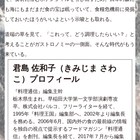
も海にもまだまだ食の宝は眠っていて、食糧危機前に発掘
しておいたほうがいいよという示唆とも取れる。
道端の草を見て、「これって、どう調理したらいい？」と
考えることがガストロノミーの一側面。そんな時代がもう
来ている。
君島 佐和子（きみじま さわ
こ）プロフィール
『料理通信』編集主幹
栃木県生まれ。早稲田大学第一文学部演劇専攻
卒。株式会社パルコ、フリーライターを経て、
1995年『料理王国』編集部へ。2002年より編集長
を務める。2006年6月、国内外の食の最前線の情報
を独自の視点で提示するフードマガジン『料理通
信』を創刊。編集長を経て、2017年７月から編集