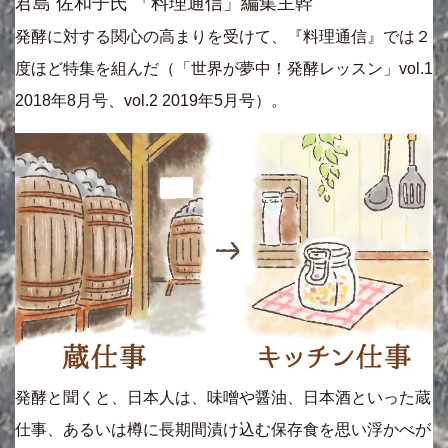
君島 佐和子氏 「料理通信」編集主幹
発酵に対する関心の高まりを受けて、『料理通信』では２
度ほど特集を組んだ（「世界が夢中！発酵レッスン」vol.1
2018年8月号、vol.2 2019年5月号）。
発酵と聞くと、日本人は、味噌や醤油、日本酒といった蔵
仕事、あるいは樽に長期間漬け込む保存食を思い浮かべが