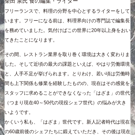
柴田 泉氏 食の編集・ライター
フリーランスで、料理の分野を中心とするライターをして
います。フリーになる前は、料理界向けの専門誌で編集長
を務めていました。気付けばこの世界に20年以上身をおい
てきたことになります。
その間、レストラン業界を取り巻く環境は大きく変わりま
した。そして近頃の最大の課題といえば、やはり労働環境
と、人手不足が挙げられます。とりわけ、若い頃は労働時
間も上下関係も修業を経験したものの、現在はその感覚を
スタッフに求めることができなくなった「はざま」の世代
（つまり現在40～50代の現役シェフ世代）の悩みが大き
いようです。
かくいう私も、「はざま」世代です。新人記者時代は現在
の60歳前後のシェフたちに鍛えていただき、その後は現在