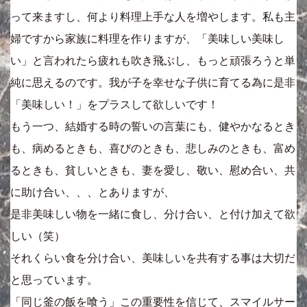
って来ますし、何より料理上手な人を増やします。私も主
婦ですから家族に料理を作りますが、「美味しい美味し
い」と言われたら疲れも吹き飛ぶし、もっと頑張ろうと単
純に思えるのです。我が子を幸せな子供に育てる為に是非
「美味しい！」をプラスして欲しいです！
もう一つ、結婚する時の誓いの言葉にも、健やかなるとき
も、病めるときも、喜びのときも、悲しみのときも、富め
るときも、貧しいときも、妻を愛し、敬い、慰め合い、共
に助け合い、、、とありますが、
是非美味しい物を一緒に食し、分け合い、と付け加えて欲
しい（笑）
それくらい食を分け合い、美味しいを共有する事は大切だ
と思っています。
「同じ釜の飯を喰う」この重要性を信じて、スマイルサー