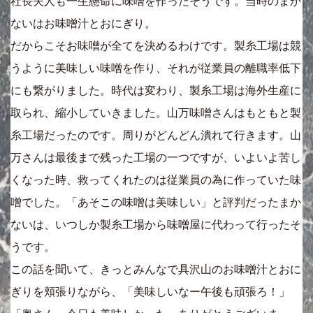
社長夫人も一生懸命に味噌を作ったそうです。当時のまか
ないはお味噌汁とおにぎり。
だからこそお味噌が全てを決めるわけです。製糸工場は競
うように美味しい味噌を作り、それが従業員の離職率低下
にも繋がりました。時代は変わり、製糸工場は海外生産に
取られ、縮小していきました。山万味噌さんはもともと製
糸工場だったのです。周りがどんどん潰れて行きます。山
万さんは最後まで残った工場の一つですが、いよいよ苦し
くなった時、救ってくれたのは従業員の為に作っていた味
噌でした。「あそこの味噌は美味しい」と評判だったまか
ないは、いつしか製糸工場から味噌屋に代わって行ったそ
うです。
この話を聞いて、きっとみんなで具沢山のお味噌汁とおに
ぎりを頬張りながら、「美味しいなー午後も頑張ろ！」