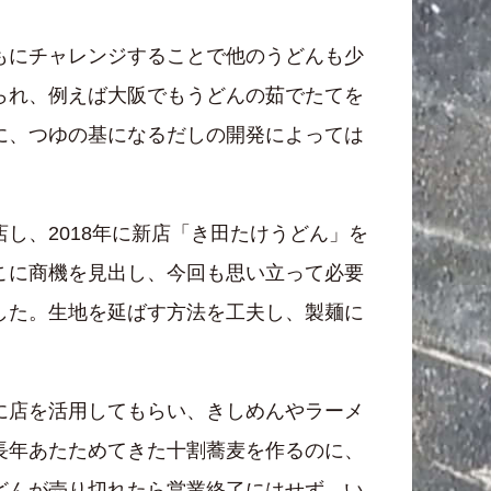
もにチャレンジすることで他のうどんも少
られ、例えば大阪でもうどんの茹でたてを
に、つゆの基になるだしの開発によっては
し、2018年に新店「き田たけうどん」を
こに商機を見出し、今回も思い立って必要
した。生地を延ばす方法を工夫し、製麺に
に店を活用してもらい、きしめんやラーメ
長年あたためてきた十割蕎麦を作るのに、
どんが売り切れたら営業終了にはせず、い