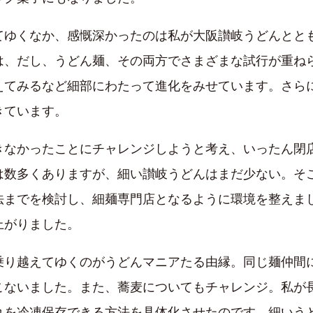
てゆくなか、感慨深かったのは私が大阪讃岐うどんとと
は、だし、うどん麺、その両方でさまざまな試行が重ね
えてみるなど細部にわたって進化をみせています。さら
きています。
なかったことにチャレンジしようと考え、いったん閉店
は数多くありますが、細い讃岐うどんはまだ少ない。そ
法までを検討し、細麺専門店となるように環境を整えま
上がりました。
乗り越えてゆくのがうどんマニアたる由縁。同じ麺仲間
こないました。また、蕎麦についてもチャレンジ。私が
れを冷凍保存できる方法を具体化させたのです。細いう