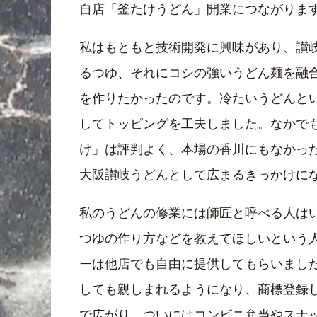
自店「釜たけうどん」開業につながりま
私はもともと技術開発に興味があり、讃
るつゆ、それにコシの強いうどん麺を融
を作りたかったのです。冷たいうどんと
してトッピングを工夫しました。なかで
け」は評判よく、本場の香川にもなかっ
大阪讃岐うどんとして広まるきっかけに
私のうどんの修業には師匠と呼べる人は
つゆの作り方などを教えてほしいという
ーは他店でも自由に提供してもらいまし
しても親しまれるようになり、商標登録
で広がり、ついにはコンビニ弁当やスナ