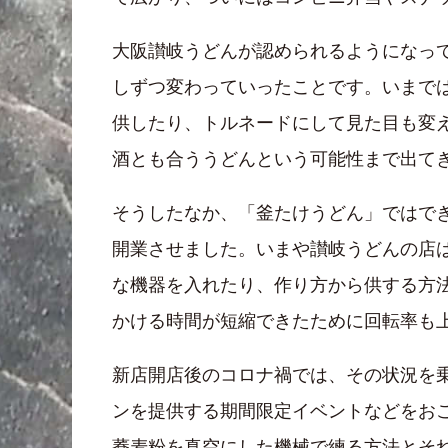
大阪讃岐うどんが認められるようになっ
しずつ変わっていったことです。いまで
供したり、トルネードにして見た目も変
酒とも合ううどんという可能性まで出て
そうしたなか、「釜たけうどん」ではでき
開業させました。いまや讃岐うどんの店
な機器を入れたり、作り方から供する方
かける時間が短縮できたために回転率も
新店開店後のコロナ禍では、その状況を
ンを提供する期間限定イベントなどをお
蕎麦粉を真空にした機械で練る方法とそ