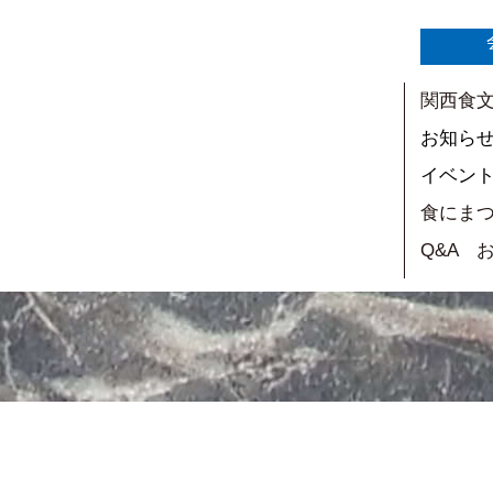
関西食
お知ら
イベン
食にま
Q&A 