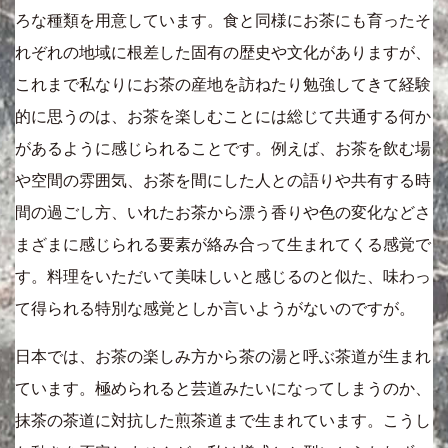
ろな種類を用意しています。食と同様にお茶にも育ったそ
れぞれの地域に根差した固有の歴史や文化がありますが、
これまで私なりにお茶の産地を訪ねたり勉強してきて経験
的に思うのは、お茶を楽しむことには総じて共通する何か
があるように感じられることです。例えば、お茶を飲む場
や空間の雰囲気、お茶を間にした人との語りや共有する時
間の過ごし方、いれたお茶から漂う香りや色の変化などさ
まざまに感じられる要素が絡み合って生まれてくる感覚で
す。料理をいただいて美味しいと感じるのと似た、味わっ
て得られる特別な感覚としか言いようがないのですが。
日本では、お茶の楽しみ方から茶の湯と呼ぶ茶道が生まれ
ています。極められると芸道みたいになってしまうのか、
抹茶の茶道に対抗した煎茶道まで生まれています。こうし