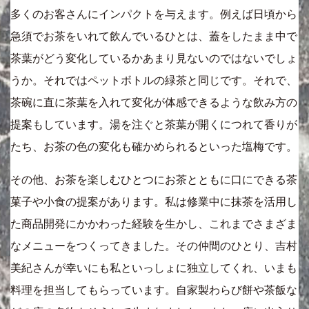
多くのお客さんにインパクトを与えます。例えば日頃から
急須でお茶をいれて飲んでいるひとは、蓋をしたまま中で
茶葉がどう変化しているかあまり見ないのではないでしょ
うか。それではペットボトルの緑茶と同じです。それで、
茶碗に直に茶葉を入れて変化が体感できるような飲み方の
提案もしています。湯を注ぐと茶葉が開くにつれて香りが
たち、お茶の色の変化も確かめられるといった塩梅です。
その他、お茶を楽しむひとつにお茶とともに口にできる茶
菓子や小食の提案があります。私は修業中に抹茶を活用し
た商品開発にかかわった経験を生かし、これまでさまざま
なメニューをつくってきました。その仲間のひとり、吉村
美紀さんが幸いにも私といっしょに独立してくれ、いまも
料理を担当してもらっています。自家製わらび餅や茶飯な