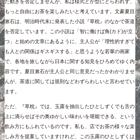
た動きを否定しませんが、私は様式とか型にとらわれず、
もっと自由にお茶を楽しみたいと考えています。文豪夏目
漱石は、明治時代末に発表した小説『草枕』のなかで茶道
を否定しています。この小説は「智に働けば角(カド)が立
つ」と始めの文章にあるように、主人公が「理性的すぎて
も人との関係はギスギスする」と思うような若輩の画家
で、各地を旅しながら日本に関する知見をひろめてゆく内
容です。夏目漱石が主人公と同じ意見だったかわかりませ
んが、茶道に関しては規則などわずらわしいと言わせてい
ます。
ただ、『草枕』では、玉露を抽出したひとしずくでも舌の
上に滴らせばその奥ゆかしい味わいを堪能できる、という
飲み方にもふれているのです。私も、店でお茶の様々な楽
しみ方を提案していますけれど、この玉露のひとしずくは