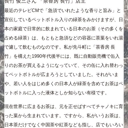
長竹 俊三さん 「茶香房 長竹」店主
最近のテレビCMで「急須でいれたような香りと旨み」と
宣伝しているペットボトル入りの緑茶をみかけますが、日
本の家庭で日常的に飲まれている日本のお茶（その多くを
占める緑茶）は、もともと急須などの容器に茶葉をいれ湯
で濾して飲むものなのです。私が先斗町に「茶香房 長
竹」を構えた1990年代後半には、既に自動販売機で缶入
りのお茶が買えるようになっていて、その缶に入れ替わっ
てペットボトルが広まろうとしていました。それがいま
や、若い人をはじめ多くの日本人が緑茶を含めてお茶はペ
ットボトルに入った液体としか知らない有様です。
現在世界に広まるお茶は、元を正せばすべてチャノキに育
った葉から生まれています。ですから、私がいうお茶は、
日本茶だけでなく中国茶や紅茶なども指し、店でもいろい