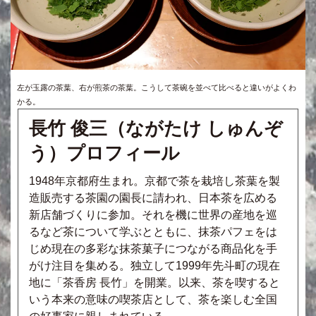
左が玉露の茶葉、右が煎茶の茶葉。こうして茶碗を並べて比べると違いがよくわ
かる。
長竹 俊三（ながたけ しゅんぞ
う）プロフィール
1948年京都府生まれ。京都で茶を栽培し茶葉を製
造販売する茶園の園長に請われ、日本茶を広める
新店舗づくりに参加。それを機に世界の産地を巡
るなど茶について学ぶとともに、抹茶パフェをは
じめ現在の多彩な抹茶菓子につながる商品化を手
がけ注目を集める。独立して1999年先斗町の現在
地に「茶香房 長竹」を開業。以来、茶を喫すると
いう本来の意味の喫茶店として、茶を楽しむ全国