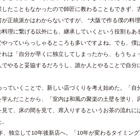
業したこともなかったので師匠に教わることもできず、
が正統派かはわからないですが、 “大阪で作る僕の料理
の料理に繋げる以外にも、継承していくという役割もあ
でやっていらっしゃるところも多いですよね。でも、僕
それは「自分が早くに独立してしまったから、もうちょ
人でやると妥協するだろうし、誰か人とやることで自分
わっていくことで、新しい店づくりを考え始めた。「自
を学んだことから、「室内は和風の聚楽の土壁を塗り、
を見て、床の間を見て、席入りするというお茶の流れに
た。
0年、独立して10年後新店へ。「10年が変わるタイミン