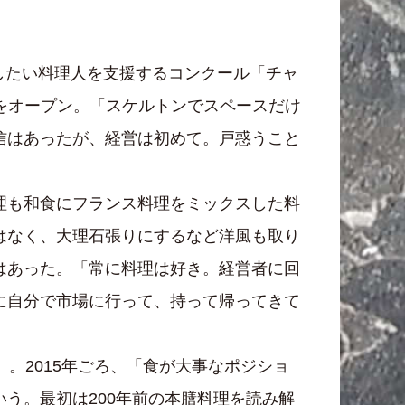
立したい料理人を支援するコンクール「チャ
』をオープン。「スケルトンでスペースだけ
信はあったが、経営は初めて。戸惑うこと
理も和食にフランス料理をミックスした料
はなく、大理石張りにするなど洋風も取り
はあった。「常に料理は好き。経営者に回
に自分で市場に行って、持って帰ってきて
。2015年ごろ、「食が大事なポジショ
う。最初は200年前の本膳料理を読み解