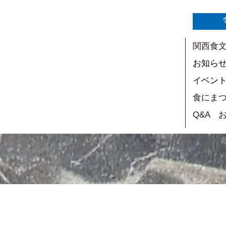
関西食
お知ら
イベン
食にま
Q&A 