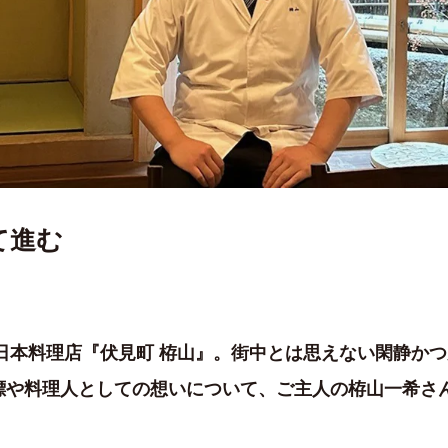
て進む
た日本料理店『伏見町 栫山』。街中とは思えない閑静か
標や料理人としての想いについて、ご主人の栫山一希さ