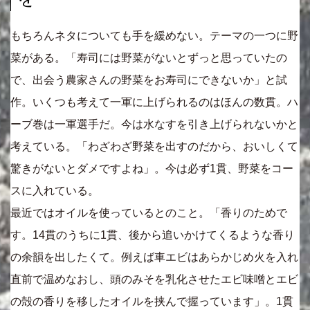
もちろんネタについても手を緩めない。テーマの一つに野
菜がある。「寿司には野菜がないとずっと思っていたの
で、出会う農家さんの野菜をお寿司にできないか」と試
作。いくつも考えて一軍に上げられるのはほんの数貫。ハ
ーブ巻は一軍選手だ。今は水なすを引き上げられないかと
考えている。「わざわざ野菜を出すのだから、おいしくて
驚きがないとダメですよね」。今は必ず1貫、野菜をコー
スに入れている。
最近ではオイルを使っているとのこと。「香りのためで
す。14貫のうちに1貫、後から追いかけてくるような香り
の余韻を出したくて。例えば車エビはあらかじめ火を入れ
直前で温めなおし、頭のみそを乳化させたエビ味噌とエビ
の殻の香りを移したオイルを挟んで握っています」。1貫