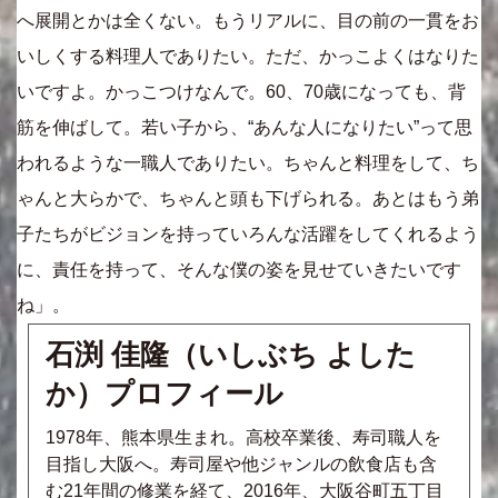
へ展開とかは全くない。もうリアルに、目の前の一貫をお
いしくする料理人でありたい。ただ、かっこよくはなりた
いですよ。かっこつけなんで。60、70歳になっても、背
筋を伸ばして。若い子から、“あんな人になりたい”って思
われるような一職人でありたい。ちゃんと料理をして、ち
ゃんと大らかで、ちゃんと頭も下げられる。あとはもう弟
子たちがビジョンを持っていろんな活躍をしてくれるよう
に、責任を持って、そんな僕の姿を見せていきたいです
ね」。
石渕 佳隆（いしぶち よした
か）プロフィール
1978年、熊本県生まれ。高校卒業後、寿司職人を
目指し大阪へ。寿司屋や他ジャンルの飲食店も含
む21年間の修業を経て、2016年、大阪谷町五丁目