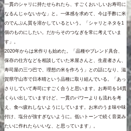
一貫のシャリに持たせられたら、すごくおいしいお寿司に
なるんじゃないかな」と。一体感を求めて、今は手酢に米
のでんぷん質を溶かしているという。「シャリとネタを1
個のものにしたい。だからそのつなぎを常に考えていま
す」。
2020年からは米作りも始めた。「品種やブレンド具合、
保存の仕方などを相談していた米屋さんと、生産者さん、
寿司屋の三つ巴で、理想の米を作ろう」との話になり、滋
賀県守山市で日本晴という品種に取り組んでいる。「あっ
さりしていて寿司にすごく合うと思います。お寿司を14貫
くらい出していますけど、一貫のパワーよりも流れを考
え、食べ疲れしないようにしています。お米のうま味や味
付け、塩分が強すぎないように。低いトーンで続く音楽み
たいに作れたらいいな、と思っています」。