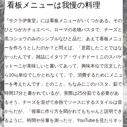
看板メニューは我慢の料理
『サクラ伊食堂』には看板メニューがいくつかある。その
ひとつがカチョエペペ。ローマの名物パスタで、チーズと
黒コショウのみのシンプルなひと品だ。あえて看板メニュ
ーを作ろうとしたのか？と問えば、「意図したことではな
かったんです。雑誌にイタリア・ヴィチドーミニのスパゲ
ットーニが美味しいと書いてあって、興味本位で注文した
ら10㎏単位でしかとれなくて。で、消費するためにメニュ
ーを考えたんです」とのこと。ちなみにこのパスタ、茹で
時間17分と書かれているが、実際は25分茹でる必要があ
るそう。チーズを混ぜて余熱でソースにするスタイルは昔
からだが、「後輩に作り方を聞かれてもちゃんと説明でき
るように、時間や分量を測ったり、YouTubeを見たりネッ