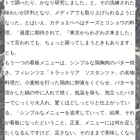
トで調べたり。かなり研究しました」と。その洗練された
味わいが評判となり、メディアでも取り上げられるように
なった。とはいえ、カチョエペペはチーズとコショウの料
理。「過度に期待されて、『東京からわざわざ来ました』
って言われても、ちょっと困ってしまうときもあります」
とも。
もう一つの看板メニューは、シンプルな鶏胸肉のバター焼
き。フィレンツエ「トラットリア ソスタンツァ」の名物
料理だ。小麦粉を打った鶏肉に卵液をくぐらせ、バターを
溶かした鍋の中に入れて焼く。低温を保ち、泡立ったバタ
ーでじっくり火入れ。驚くほどしっとりと仕上がってい
る。「シンプルなメニューを追求していって、結果、それ
が看板になったということ。正直、メニューには何か足し
たくなるんですけど、足さない。そのままで美味しくなら