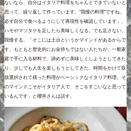
ないなら、自分はイタリア料理をちゃんとできていないと
思って、繰り返して作っています。“我慢の料理”ですね。
必ず自分で食べるようにして再現性を確認しています」。
ハモやマツタケを足したら美味しくなる。でも足さない。
我慢する。「そこには土台というかマインドがあるからで
す。もともと歴史的にお金持ちではない人たちが、一般家
庭で手に入る材料で、諦めずに美味しくしようとしてきた
り、少しでも人生を楽しもうとしてきた。時間をかけて取
捨選択されて残った料理がベーシックなイタリア料理。そ
のマインドこそがイタリア人で、そこをすごいなと思って
いるんです」と櫻井さんは話す。