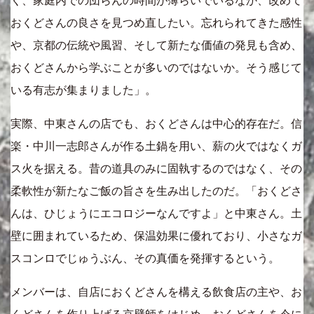
く、家庭内での団らんの時間が薄らいでいるなか、改めて
おくどさんの良さを見つめ直したい。忘れられてきた感性
や、京都の伝統や風習、そして新たな価値の発見も含め、
おくどさんから学ぶことが多いのではないか。そう感じて
いる有志が集まりました」。
実際、中東さんの店でも、おくどさんは中心的存在だ。信
楽・中川一志郎さんが作る土鍋を用い、薪の火ではなくガ
ス火を据える。昔の道具のみに固執するのではなく、その
柔軟性が新たなご飯の旨さを生み出したのだ。「おくどさ
んは、ひじょうにエコロジーなんですよ」と中東さん。土
壁に囲まれているため、保温効果に優れており、小さなガ
スコンロでじゅうぶん、その真価を発揮するという。
メンバーは、自店におくどさんを構える飲食店の主や、お