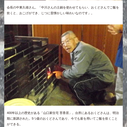
会長の中東久雄さん。「中川さんの土鍋を使わせてもらい、おくどさんでご飯を
炊くと、おこげができ、じつに昔懐かしい味わいなのです」。
400年以上の歴史がある「山口家住宅 苔香居」。台所にあるおくどさんは、明治
期に新調された。5つ釜のおくどさんであり、今でも薪を用いてご飯を炊くこと
ができる。