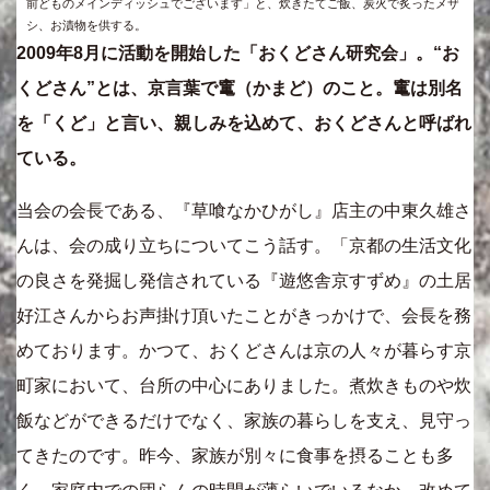
前どものメインディッシュでございます」と、炊きたてご飯、炭火で炙ったメザ
シ、お漬物を供する。
2009年8月に活動を開始した「おくどさん研究会」。“お
くどさん”とは、京言葉で竃（かまど）のこと。竃は別名
を「くど」と言い、親しみを込めて、おくどさんと呼ばれ
ている。
当会の会長である、『草喰なかひがし』店主の中東久雄さ
んは、会の成り立ちについてこう話す。「京都の生活文化
の良さを発掘し発信されている『遊悠舎京すずめ』の土居
好江さんからお声掛け頂いたことがきっかけで、会長を務
めております。かつて、おくどさんは京の人々が暮らす京
町家において、台所の中心にありました。煮炊きものや炊
飯などができるだけでなく、家族の暮らしを支え、見守っ
てきたのです。昨今、家族が別々に食事を摂ることも多