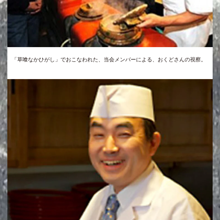
「草喰なかひがし」でおこなわれた、当会メンバーによる、おくどさんの視察。