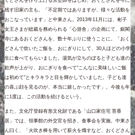
くどさんを作り上げる京壁師をはじめ、おくどさんを今に
残す旧家の主も。「不定期ではありますが、様々な活動を
おこなっています」と中東さん。2013年11月には、彬子
女王さまが総裁を務められる「心游舎」の企画にて、銀閣
寺にあるおくどさんを、数十年ぶりに使うことに。「おく
どさんで炊いたご飯を、おにぎりにして、30人ほどの小学
生に食べてもらいました。湯気が立ちのぼると子ども達の
歓声が上がり、おにぎりを食べて“こんなに美味しいご飯
は初めて”とキラキラと目を輝かしていました。子ども達
の喜ぶ顔を見るのが、本当に嬉しかったです」。今後も年
に1度は、この活動を続けるという。
また、文化庁登録有形文化財である「山口家住宅 苔香
居」では、領事館の外交官を招き、食事会を実施。中東さ
ん曰く、「火吹き棒を用いて薪火を熾すなど、おくどさん