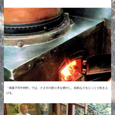
「御菓子司中村軒」では、クヌギの割り木を燃やし、粒餡などをじっくり炊き上
げる。