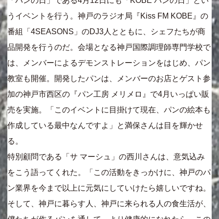
「パンの日」である4月12日にも「KOBE パンの日」とい
うイベントを行う。神戸のラジオ局『Kiss FM KOBE』の
番組「4SEASONS」のDJ3人とともに、シェフたちが商
品開発を行うのだ。会場となる神戸国際調理師専門学校で
は、メンバーによるデモンストレーションをはじめ、パン
教室も開催。開発したパンは、メンバーのお店とゲスト参
加の神戸市西区の『パン工房 メリメロ』で4月いっぱい販
売を実施。「このイベントに目掛けて現在、パンの絵本も
作成している最中なんですよ」と満保さんは目を輝かせ
る。
特別顧問である「サ マーシュ」の西川さんは、意気込み
をこう語ってくれた。「この活動をきっかけに、神戸のパ
ン業界を今まで以上に元気にしていけたら嬉しいですね。
そして、神戸に暮らす人、神戸に来られる人の食生活が、