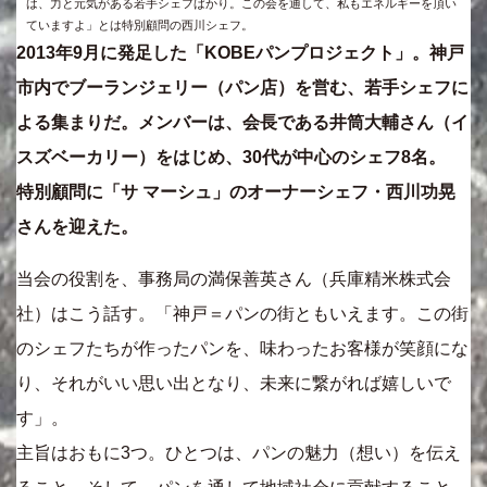
は、力と元気がある若手シェフばかり。この会を通して、私もエネルギーを頂い
ていますよ」とは特別顧問の西川シェフ。
2013年9月に発足した「KOBEパンプロジェクト」。神戸
市内でブーランジェリー（パン店）を営む、若手シェフに
よる集まりだ。メンバーは、会長である井筒大輔さん（イ
スズベーカリー）をはじめ、30代が中心のシェフ8名。
特別顧問に「サ マーシュ」のオーナーシェフ・西川功晃
さんを迎えた。
当会の役割を、事務局の満保善英さん（兵庫精米株式会
社）はこう話す。「神戸＝パンの街ともいえます。この街
のシェフたちが作ったパンを、味わったお客様が笑顔にな
り、それがいい思い出となり、未来に繋がれば嬉しいで
す」。
主旨はおもに3つ。ひとつは、パンの魅力（想い）を伝え