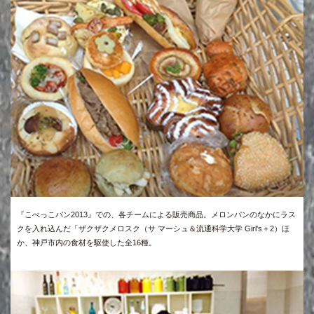
『こべっこパン2013』での、各チームによる販売商品。メロンパンのなかにラス
クを入れ込んだ「ザクザクメロスク（サ マーシュ＆流通科学大学 Girl's＋2）ほ
か、神戸市内の食材を駆使した全16種。