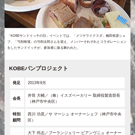
「KOBEサンドイッチの日」イベントでは、「メツゲライクスダ」楠田裕彦シェ
フ、「弓削牧場」の弓削太郎さんを迎え、メンバーそれぞれとコラボレーション
をしたサンドイッチが、参加者に振る舞われた。
KOBEパンプロジェクト
発足
2013年9月
井筒 大輔／（株）イスズベーカリー 取締役製造部長
会長
（神戸市中央区）
特別
西川 功晃／サ マーシュ オーナーシェフ（神戸市中央
顧問
区）
大下 尚志／ブーランジェリー ビアンヴニュ オーナー