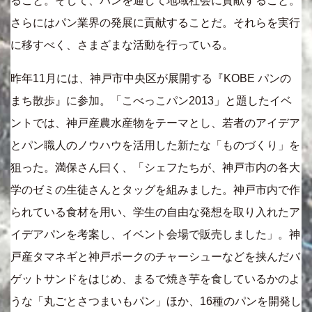
ること。そして、パンを通して地域社会に貢献すること。
さらにはパン業界の発展に貢献することだ。それらを実行
に移すべく、さまざまな活動を行っている。
昨年11月には、神戸市中央区が展開する『KOBE パンの
まち散歩』に参加。「こべっこパン2013」と題したイベ
ントでは、神戸産農水産物をテーマとし、若者のアイデア
とパン職人のノウハウを活用した新たな「ものづくり」を
狙った。満保さん曰く、「シェフたちが、神戸市内の各大
学のゼミの生徒さんとタッグを組みました。神戸市内で作
られている食材を用い、学生の自由な発想を取り入れたア
イデアパンを考案し、イベント会場で販売しました」。神
戸産タマネギと神戸ポークのチャーシューなどを挟んだバ
ゲットサンドをはじめ、まるで焼き芋を食しているかのよ
うな「丸ごとさつまいもパン」ほか、16種のパンを開発し