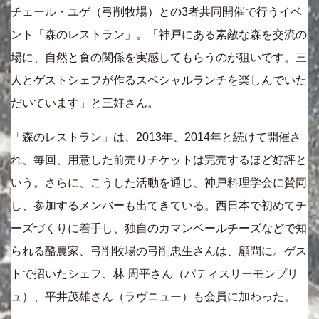
チェール・ユゲ（弓削牧場）との3者共同開催で行うイベ
ント「森のレストラン」。「神戸にある素敵な森を交流の
場に、自然と食の関係を実感してもらうのが狙いです。三
人とゲストシェフが作るスペシャルランチを楽しんでいた
だいています」と三好さん。
「森のレストラン」は、2013年、2014年と続けて開催さ
れ、毎回、用意した前売りチケットは完売するほど好評と
いう。さらに、こうした活動を通じ、神戸料理学会に賛同
し、参加するメンバーも出てきている。西日本で初めてチ
ーズづくりに着手し、独自のカマンベールチーズなどで知
られる酪農家、弓削牧場の弓削忠生さんは、顧問に。ゲス
トで招いたシェフ、林 周平さん（パティスリーモンプリ
ュ）、平井茂雄さん（ラヴニュー）も会員に加わった。