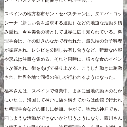
ン・セバスチャンで開催された料理学会だ。
スペインの地方都市サン・セバスチャンは、ヌエバ・コッ
シーナ（新しい食を追求する運動）などの地道な活動を積
み重ね、今や美食の街として世界に広く知られている。料
理学会は、その動きのなかで行われた。最先端の分子料理
が披露され、レシピを公開し共有し合うなど、斬新な内容
や形式は注目を集める。それと同時に、様々な食のイベン
トが催され、街をあげて盛り上がる。こうした動きに刺激
され、世界各地で同様の催しが行われるようになった。
福本さんは、スペインで修業中、まさに当地の動きのなか
にいたし、帰国して神戸に店を構えてからは函館で行われ
た料理学会などの催しに参加。やがて、地元の神戸でも、
同じような活動ができないかと思うようになり、西川さん