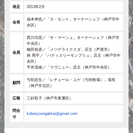
発足
2013年2月
福本伸也／「カ・セント」オーナーシェフ（神戸市中
会長
央区）
西川功晃／「サ・マーシュ」オーナーシェフ（神戸市
中央区）
楠田裕彦／「メツゲライクスダ」店主（芦屋市）
会員
林 周平／「パティスリーモンプリュ」店主（神戸市中
央区）
平井茂雄／「ラヴニュー」店主（神戸市中央区）
弓削忠生／「レチェール・ユゲ（弓削牧場）」場長
顧問
（神戸市北区）
広報
三好彩子（神戸市東灘区）
問合
koberyourigakkai@gmail.com
せ