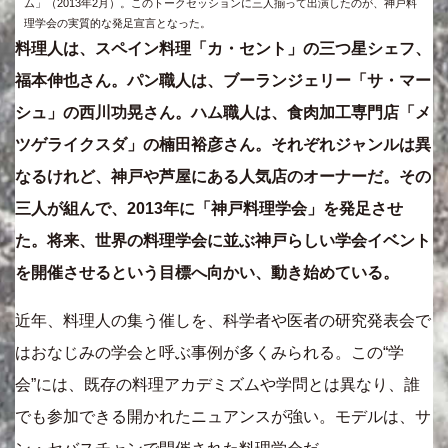
ム」（2013年2月）。このトークセッションに三人揃って出演したのが、神戸料
理学会の実質的な発足宣言となった。
料理人は、スペイン料理「カ・セント」の三つ星シェフ、
福本伸也さん。パン職人は、ブーランジェリー「サ・マー
シュ」の西川功晃さん。ハム職人は、食肉加工専門店「メ
ツゲライクスダ」の楠田裕彦さん。それぞれジャンルは異
なるけれど、神戸や芦屋にある人気店のオーナーだ。その
三人が組んで、2013年に「神戸料理学会」を発足させ
た。将来、世界の料理学会に並ぶ神戸らしい学会イベント
を開催させるという目標へ向かい、動き始めている。
近年、料理人の集う催しを、科学者や医者の研究発表会で
はおなじみの学会と呼ぶ事例が多くみられる。この“学
会”には、既存の料理アカデミズムや学問とは異なり、誰
でも参加できる開かれたニュアンスが強い。モデルは、サ