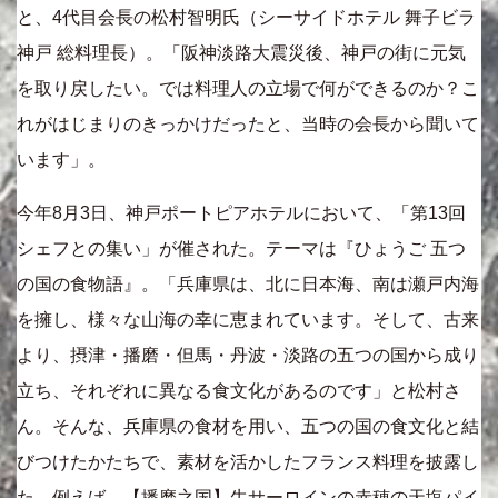
と、4代目会長の松村智明氏（シーサイドホテル 舞子ビラ
神戸 総料理長）。「阪神淡路大震災後、神戸の街に元気
を取り戻したい。では料理人の立場で何ができるのか？こ
れがはじまりのきっかけだったと、当時の会長から聞いて
います」。
今年8月3日、神戸ポートピアホテルにおいて、「第13回
シェフとの集い」が催された。テーマは『ひょうご 五つ
の国の食物語』。「兵庫県は、北に日本海、南は瀬戸内海
を擁し、様々な山海の幸に恵まれています。そして、古来
より、摂津・播磨・但馬・丹波・淡路の五つの国から成り
立ち、それぞれに異なる食文化があるのです」と松村さ
ん。そんな、兵庫県の食材を用い、五つの国の食文化と結
びつけたかたちで、素材を活かしたフランス料理を披露し
た。例えば、【播磨之国】牛サーロインの赤穂の天塩パイ