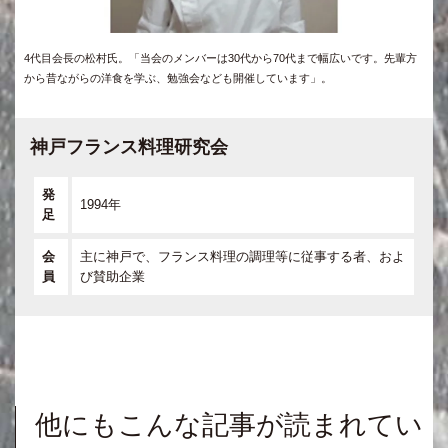
4代目会長の松村氏。「当会のメンバーは30代から70代まで幅広いです。先輩方
から昔ながらの洋食を学ぶ、勉強会なども開催しています」。
神戸フランス料理研究会
発
1994年
足
会
主に神戸で、フランス料理の調理等に従事する者、およ
員
び賛助企業
他にもこんな記事が読まれてい