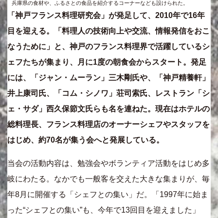
兵庫県の食材や、ふるさとの食品を紹介するコーナーなども設けられた。
「神戸フランス料理研究会」が発足して、2010年で16年
目を迎える。「料理人の技術向上や交流、情報発信をおこ
なうために」と、神戸のフランス料理界で活躍しているシ
ェフたちが集まり、月に1度の朝食会からスタート。発足
には、「ジャン・ムーラン」三木剛氏や、「神戸精養軒」
井上康司氏、「コム・シノワ」荘司索氏、レストラン「シ
ェ・サダ」西久保節文氏らも名を連ねた。現在はホテルの
総料理長、フランス料理店のオーナーシェフやスタッフを
はじめ、約70名が集う会へと発展している。
当会の活動内容は、勉強会やボランティア活動をはじめ多
岐にわたる。なかでも一般客を交えた大きな集まりが、毎
年8月に開催する「シェフとの集い」だ。「1997年に始ま
った“シェフとの集い”も、今年で13回目を迎えました」