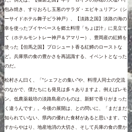
包み焼き、すりおろし玉葱のサラダ・エピキュリアン（シ
ーサイドホテル舞子ビラ神戸）、【淡路之国】淡路の海の
幸を使ったブイヤベースを郷土料理「ちょぼ汁」に見立て
て（ホテルモントレー神戸＆アマリー）、豊岡産の紅鱒を
使った【但馬之国】プロシュート香る紅鱒のローストな
ど。兵庫県の食の豊かさを再認識する、イベントとなった
のだ。
松村さん曰く、「“シェフとの集い”や、料理人同士の交流
のなかで、僕たちにも発見は多々ありますよ。例えばレモ
ン。低農薬栽培の淡路島産のものは、新鮮で香りがまった
く違うんです」。今後の展開は、との問いに、「まだまだ
知られていない、県内の優れた食材があると思います。で
すからやはり、地産地消の大切さ、そして兵庫の食の豊か