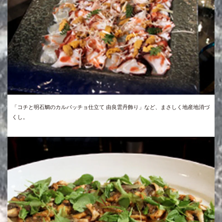
「コチと明石鯛のカルパッチョ仕立て 由良雲丹飾り」など、まさしく地産地消づ
くし。