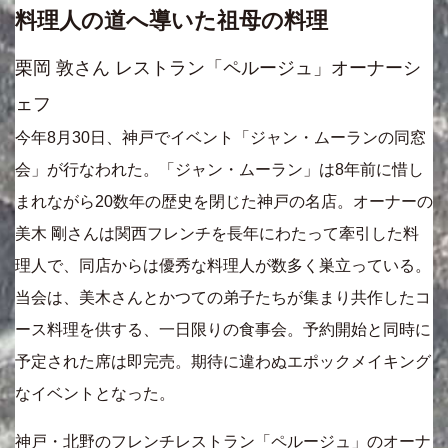
料理人の道へ導いた祖母の料理
栗岡 敦さん レストラン「ペルージュ」オーナーシ
ェフ
今年8月30日、神戸でイベント「ジャン・ムーランの同窓
会」が行なわれた。「ジャン・ムーラン」は8年前に惜し
まれながら20数年の歴史を閉じた神戸の名店。オーナーの
美木 剛さんは関西フレンチを長年にわたって牽引した料
理人で、同店からは優秀な料理人が数多く巣立っている。
当会は、美木さんとかつての弟子たちが集まり共作したコ
ース料理を供する、一日限りの食事会。予約開始と同時に
予定された席は即完売。期待に違わぬエポックメイキング
なイベントとなった。
神戸・北野のフレンチレストラン「ペルージュ」のオーナ