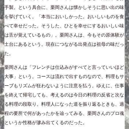
手製。という具合に、栗岡さんは懐かしそうに思い出の味
を挙げていく。「本当においしかった。おいしいものを食
べて幸せだった。そうした、ひとを幸せにするおいしい味
は舌が覚えているもの」。栗岡さんは、今もその原体験が
土台にあるという。現在につながる出発点は祖母の味だっ
た。
栗岡さんは「フレンチは仕込みがすべてと言っていいほど
大事」という。コースは流れで出すものなので、料理もサ
ーブもリズムが狂わないように注意を払う。ゆえに、仕事
を終えて帰宅しても、考えるのは今日の料理の反省と次な
る料理の段取り。料理人になった道を振り返るときも、過
程の要所で何があったかを辿ってみる、栗岡さんのプロ魂
というか性格が滲み出てくるのだった。