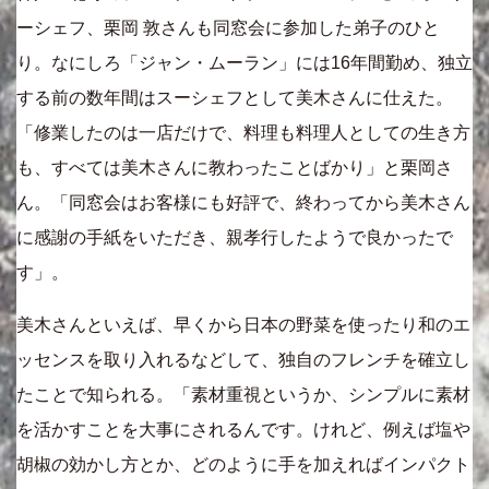
ーシェフ、栗岡 敦さんも同窓会に参加した弟子のひと
り。なにしろ「ジャン・ムーラン」には16年間勤め、独立
する前の数年間はスーシェフとして美木さんに仕えた。
「修業したのは一店だけで、料理も料理人としての生き方
も、すべては美木さんに教わったことばかり」と栗岡さ
ん。「同窓会はお客様にも好評で、終わってから美木さん
に感謝の手紙をいただき、親孝行したようで良かったで
す」。
美木さんといえば、早くから日本の野菜を使ったり和のエ
ッセンスを取り入れるなどして、独自のフレンチを確立し
たことで知られる。「素材重視というか、シンプルに素材
を活かすことを大事にされるんです。けれど、例えば塩や
胡椒の効かし方とか、どのように手を加えればインパクト