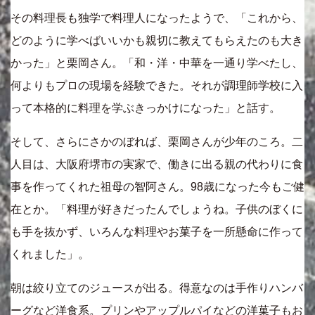
その料理長も独学で料理人になったようで、「これから、
どのように学べばいいかも親切に教えてもらえたのも大き
かった」と栗岡さん。「和・洋・中華を一通り学べたし、
何よりもプロの現場を経験できた。それが調理師学校に入
って本格的に料理を学ぶきっかけになった」と話す。
そして、さらにさかのぼれば、栗岡さんが少年のころ。二
人目は、大阪府堺市の実家で、働きに出る親の代わりに食
事を作ってくれた祖母の智阿さん。98歳になった今もご健
在とか。「料理が好きだったんでしょうね。子供のぼくに
も手を抜かず、いろんな料理やお菓子を一所懸命に作って
くれました」。
朝は絞り立てのジュースが出る。得意なのは手作りハンバ
ーグなど洋食系。プリンやアップルパイなどの洋菓子もお