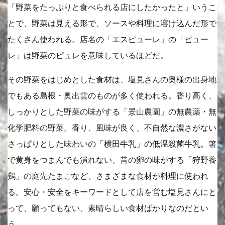
「野菜をたっぷりと食べられる店にしたかったと」いうこ
とで、野菜は見える形で、ソースや料理に溶け込んだ形で
たくさん使われる。店名の「エスピューレ」の「ピュー
レ」は野菜のピュレを意味しているほどだ。
その野菜をはじめとした食材は、塩見さんの奥様の出身地
でもある島根・奥出雲のものが多く使われる。香り高く、
しっかりとした野菜の味がする「景山農園」の無農薬・無
化学肥料の野菜。香り、風味が良く、不自然な濃さがない
さっぱりとした味わいの「横田牛乳」の低温殺菌牛乳。箸
で黄身をつまんでも潰れない、昔の卵の味がする「狩野養
鶏」の庭先たまごなど、さまざまな食材が料理に使われ
る。安心・安全をキーワードとして店を営む塩見さんにと
って、願ってもない、素晴らしい食材ばかりなのだとい
う。