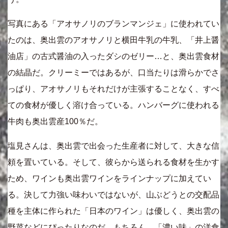
写真にある「アオサノリのブランマンジェ」に使われてい
たのは、奥出雲のアオサノリと横田牛乳の牛乳、「井上醤
油店」の古式醤油の入ったダシのゼリー…と、奥出雲食材
の結晶だ。クリーミーではあるが、口当たりは滑らかでさ
っぱり、アオサノリもそれだけが主張することなく、すべ
ての食材が優しく溶け合っている。ハンバーグに使われる
牛肉も奥出雲産100％だ。
塩見さんは、奥出雲で出会った生産者に対して、大きな信
頼を置いている。そして、彼らから送られる食材を生かす
ため、ワインも奥出雲ワインをラインナップに加えてい
る。決して力強い味わいではないが、山ぶどうとの交配品
種を主体に作られた「日本のワイン」は優しく、奥出雲の
野菜などにぴったりなのだ。もちろん、「濃い味」の洋食