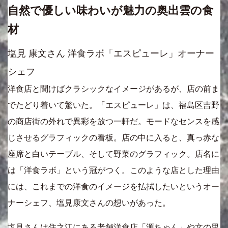
自然で優しい味わいが魅力の奥出雲の食
材
塩見 康文さん 洋食ラボ「エスピューレ」オーナー
シェフ
洋食店と聞けばクラシックなイメージがあるが、店の前ま
でたどり着いて驚いた。「エスピューレ」は、福島区吉野
の商店街の外れで異彩を放つ一軒だ。モードなセンスを感
じさせるグラフィックの看板。店の中に入ると、真っ赤な
座席と白いテーブル、そして野菜のグラフィック。店名に
は「洋食ラボ」という冠がつく。このような店とした理由
には、これまでの洋食のイメージを払拭したいというオー
ナーシェフ、塩見康文さんの想いがあった。
塩見さんは住之江にある老舗洋食店「源ちゃん」や文の里