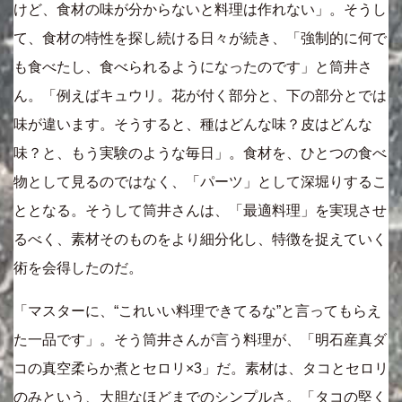
けど、食材の味が分からないと料理は作れない」。そうし
て、食材の特性を探し続ける日々が続き、「強制的に何で
も食べたし、食べられるようになったのです」と筒井さ
ん。「例えばキュウリ。花が付く部分と、下の部分とでは
味が違います。そうすると、種はどんな味？皮はどんな
味？と、もう実験のような毎日」。食材を、ひとつの食べ
物として見るのではなく、「パーツ」として深堀りするこ
ととなる。そうして筒井さんは、「最適料理」を実現させ
るべく、素材そのものをより細分化し、特徴を捉えていく
術を会得したのだ。
「マスターに、“これいい料理できてるな”と言ってもらえ
た一品です」。そう筒井さんが言う料理が、「明石産真ダ
コの真空柔らか煮とセロリ×3」だ。素材は、タコとセロリ
のみという、大胆なほどまでのシンプルさ。「タコの堅く