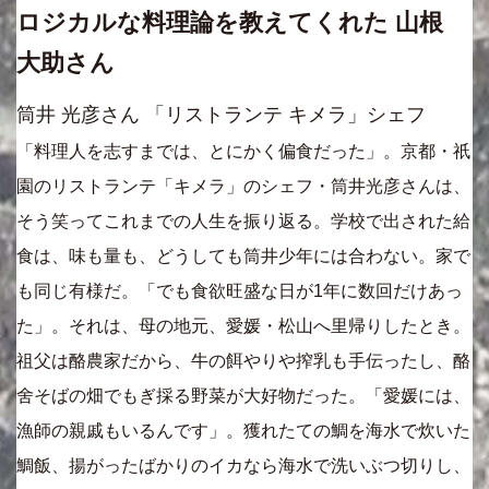
ロジカルな料理論を教えてくれた 山根
大助さん
筒井 光彦さん 「リストランテ キメラ」シェフ
「料理人を志すまでは、とにかく偏食だった」。京都・祇
園のリストランテ「キメラ」のシェフ・筒井光彦さんは、
そう笑ってこれまでの人生を振り返る。学校で出された給
食は、味も量も、どうしても筒井少年には合わない。家で
も同じ有様だ。「でも食欲旺盛な日が1年に数回だけあっ
た」。それは、母の地元、愛媛・松山へ里帰りしたとき。
祖父は酪農家だから、牛の餌やりや搾乳も手伝ったし、酪
舍そばの畑でもぎ採る野菜が大好物だった。「愛媛には、
漁師の親戚もいるんです」。獲れたての鯛を海水で炊いた
鯛飯、揚がったばかりのイカなら海水で洗いぶつ切りし、