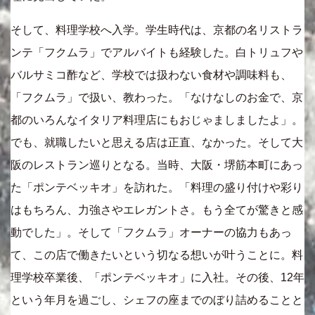
そして、料理学校へ入学。学生時代は、京都の名リストラ
ンテ「フクムラ」でアルバイトも経験した。白トリュフや
バルサミコ酢など、学校では扱わない食材や調味料も、
「フクムラ」で扱い、教わった。「なけなしのお金で、京
都のいろんなイタリア料理店にもおじゃましましたよ」。
でも、就職したいと思える店は正直、なかった。そして大
阪のレストラン巡りとなる。当時、大阪・堺筋本町にあっ
た「ポンテベッキオ」を訪れた。「料理の盛り付けや彩り
はもちろん、力強さやエレガントさ。もう全てが驚きと感
動でした」。そして「フクムラ」オーナーの協力もあっ
て、この店で働きたいという切なる想いが叶うことに。料
理学校卒業後、「ポンテベッキオ」に入社。その後、12年
という年月を過ごし、シェフの座までのぼり詰めることと