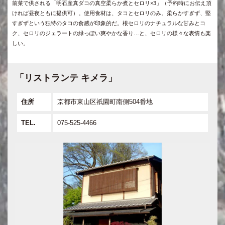
前菜で供される「明石産真ダコの真空柔らか煮とセロリ×3」（予約時にお伝え頂
ければ昼夜ともに提供可）。使用食材は、タコとセロリのみ。柔らかすぎず、堅
すぎずという独特のタコの食感が印象的だ。根セロリのナチュラルな甘みとコ
ク、セロリのジェラートの緑っぽい爽やかな香り…と、セロリの様々な表情も楽
しい。
「リストランテ キメラ」
住所
京都市東山区祇園町南側504番地
TEL.
075-525-4466