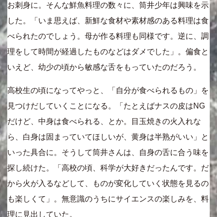
お刺身に。そんな鮮魚料理の数々に、筒井少年は興味を示
した。「いま思えば、新鮮な食材や素材感のある料理は食
べられたのでしょう。母が作る料理も同様です。逆に、調
理をして時間が経過したものなどはダメでした」。偏食と
いえど、幼少の頃から敏感な舌をもっていたのだろう。
高校生の頃になってやっと、「自分が食べられるもの」を
見つけだしていくことになる。「たとえばナスの皮はNG
だけど、中身は食べられる、とか。目玉焼きの火入れな
ら、白身は固まっていてほしいが、黄身は半熟がいい」と
いった具合に。そうして筒井さんは、自身の舌に合う味を
探し続けた。「高校の頃、科学が大好きだったんです。だ
から火が入るなどして、ものが変化していく状態を見るの
も楽しくて」。無意識のうちにサイエンスの楽しみを、料
理に見出していた。