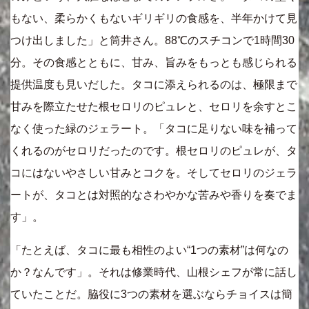
もない、柔らかくもないギリギリの食感を、半年かけて見
つけ出しました」と筒井さん。88℃のスチコンで1時間30
分。その食感とともに、甘み、旨みをもっとも感じられる
提供温度も見いだした。タコに添えられるのは、極限まで
甘みを際立たせた根セロリのピュレと、セロリを余すとこ
なく使った緑のジェラート。「タコに足りない味を補って
くれるのがセロリだったのです。根セロリのピュレが、タ
コにはないやさしい甘みとコクを。そしてセロリのジェラ
ートが、タコとは対照的なさわやかな苦みや香りを奏でま
す」。
「たとえば、タコに最も相性のよい“1つの素材”は何なの
か？なんです」。それは修業時代、山根シェフが常に話し
ていたことだ。脇役に3つの素材を選ぶならチョイスは簡