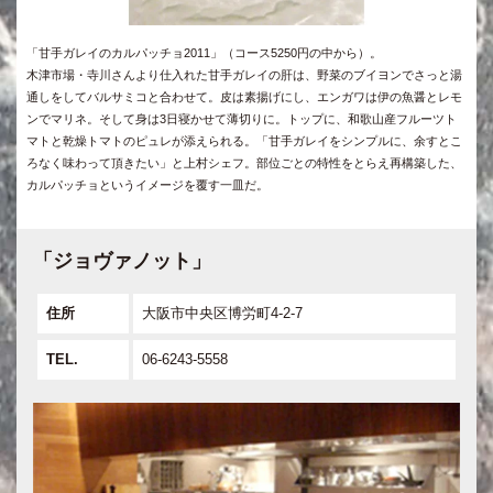
「甘手ガレイのカルパッチョ2011」（コース5250円の中から）。
木津市場・寺川さんより仕入れた甘手ガレイの肝は、野菜のブイヨンでさっと湯
通しをしてバルサミコと合わせて。皮は素揚げにし、エンガワは伊の魚醤とレモ
ンでマリネ。そして身は3日寝かせて薄切りに。トップに、和歌山産フルーツト
マトと乾燥トマトのピュレが添えられる。「甘手ガレイをシンプルに、余すとこ
ろなく味わって頂きたい」と上村シェフ。部位ごとの特性をとらえ再構築した、
カルパッチョというイメージを覆す一皿だ。
「ジョヴァノット」
住所
大阪市中央区博労町4-2-7
TEL.
06-6243-5558