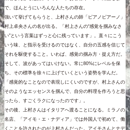
で、ほんとうにいろんな人たちの存在。
強いて挙げてもらうと、上村さんの師「ピアノピアーノ」
村上卓央さんの名が出る。「村上さんの“感覚を掴みなさ
い”という言葉はずっと心に残っています」。直々にこう
いう味、と指示を受けるのではなく、自分の五感を信じて
それを駆使すること。いわば、感覚の掴み方・捉え方だ。
そして、波があってはいけない。常に80%にレベルを保
ち、その標準を徐々に上げていくという姿勢を学んだ。
「感覚的なことなので表現しにくいのですが、村上さんの
そのようなエッセンスを掴んで、自分の料理を作ろうと思
ったら、すごくラクになったのです」。
その後、上村さんはイタリアへ渡ることになる。ミラノの
名店、「アイモ・エ・ナディア」では外国人で初めて、働
くことを許されたのが上村さんだった。アイモさんとナデ