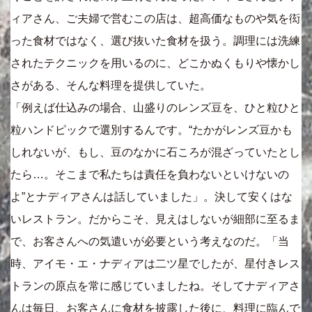
ィアさん、ご夫婦で営むこの店は、超高価なものや気を衒
った食材ではなく、選び抜いた食材を扱う。調理には洗練
されたテクニックを用いるのに、どこかぬくもりや懐かし
さがある、そんな料理を提供していた。
「例えば仕込みの場合、山盛りのレンズ豆を、ひと粒ひと
粒ハンドピックで選別するんです。“たかがレンズ豆かも
しれないが、もし、豆のなかに石ころが混ざっていたとし
たら…。そこまで私たちは責任を負わないといけないの
よ”とナディアさんは話していました」。決して安くはな
いレストラン。だからこそ、見えはしないが細部に至るま
で、お客さんへの気遣いが必要という考えなのだ。「当
時、アイモ・エ・ナディアは二ツ星でしたが、星付きレス
トランの原点を常に感じていましたね。そしてナディアさ
んは毎日、お客さんに食材を披露した後に、料理に臨んで