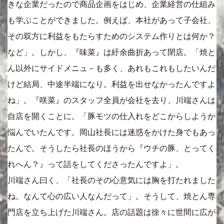
きな企業だったので商品企画をはじめ、企業経営の仕組み
も学ぶことができました。例えば、本社があって子会社、
その双方に利益をもたらすためのシステム作りとは何か？
など」。しかし、『味菜』は紆余曲折あって閉店。「焼と
ん以外にサイドメニュ－も多く、あれもこれもしたいんだ
けど結局、中途半端になり。利益を出せなかったんですよ
ね」。『咲菜』のスタッフ全員が会社を去り、川端さんは
自店を開くことに。「豚モツの仕入れをどこからしようか
悩んでいたんです。岡山社長には迷惑をかけた身でもあっ
たんで。そうしたら社長のほうから『ウチの豚、とってく
れへん？』って話をしてくださったんですよ」。
川端さん曰く、「社長のその心意気には胸を打たれました
ね。なんて心の広い人なんだって」。そうして、焼とん専
門店を立ち上げた川端さん。店の話題は徐々に世間に広が