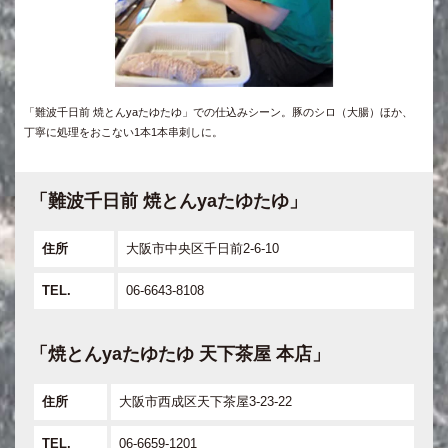
「難波千日前 焼とんyaたゆたゆ」での仕込みシーン。豚のシロ（大腸）ほか、
丁寧に処理をおこない1本1本串刺しに。
「難波千日前 焼とんyaたゆたゆ」
住所
大阪市中央区千日前2-6-10
TEL.
06-6643-8108
「焼とんyaたゆたゆ 天下茶屋 本店」
住所
大阪市西成区天下茶屋3-23-22
TEL.
06-6659-1201