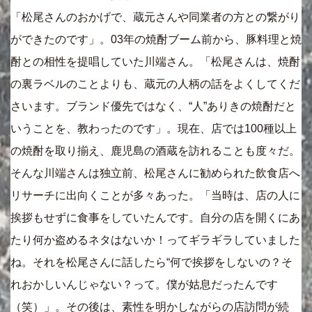
「松尾さんのおかげで、蔵元さんや同業者の方との繋がり
ができたのです」。03年の焼酎ブーム前から、豚料理と焼
酎との相性を提唱していた川端さん。「松尾さんは、焼酎
の裏ラベルのことよりも、蔵元の人柄の話をよくしてくだ
さいます。ブランド優先ではなく、“人”ありきの焼酎だと
いうことを、教わったのです」。現在、店では100種以上
の焼酎を取り揃え、鹿児島の酒蔵を訪れることも度々だ。
そんな川端さんは独立前、松尾さんに勧められた飲食店へ
リサーチに出向くことが多々あった。「当時は、店の人に
挨拶もせずに食事をしていたんです。自分の店を開くにあ
たり何か盗めるネタはないか！ってギラギラしていました
ね。それを松尾さんに話したら“何で挨拶をしないの？そ
れおかしいんじゃない？って。僕が姑息だったんです
（笑）」。その後は、素性を明かしながらの店訪問が続