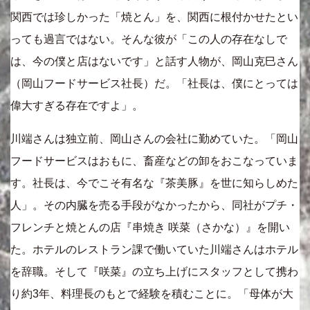
関西では珍しかった「焼とん」を、関西に根付かせたとい
っても過言ではない。そんな彼が「この人の存在なしで
は、今の僕と店はないです」と話す人物が、岡山克巳さん
（岡山フードサービス社長）だ。「社長は、僕にとっては
偉大すぎる存在ですよ」。
川端さんは独立前、岡山さんの会社に勤めていた。「岡山
フードサービスはおもに、畜産などの卸をおこなっていま
す。社長は、今でこそ有名な『茶美豚』を世に知らしめた
人」。その内臓を売る手段がなかったから、同社がプチ・
フレンチと焼とんの店『串焼き 咲菜（さかな）』を開い
た。ホテルのレストラン課で働いていた川端さんはホテル
を辞職。そして『咲菜』の立ち上げにスタッフとして携わ
り約3年、料理長のもとで経験を積むことに。「母体が大