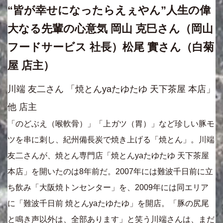
“皆が幸せになったらえぇやん”人生の偉
大なる先輩の心意気 岡山 克巳さん（岡山
フードサービス 社長）松尾 實さん（白菊
屋 店主）
川端 友二さん 「焼とんyaたゆたゆ 天下茶屋 本店」
他 店主
「のどぶえ（喉軟骨）」「上ガツ（胃）」など珍しい豚モ
ツを串に刺し、紀州備長炭で焼き上げる「焼とん」。川端
友二さんが、焼とん専門店「焼とんyaたゆたゆ 天下茶屋
本店」を開いたのは8年前だ。2007年には難波千日前に立
ち飲み「大阪焼トンセンター」を、2009年には同エリア
に「難波千日前 焼とんyaたゆたゆ」を開店。「豚の尻尾
と鳴き声以外は、全部あります」と笑う川端さんは、まだ