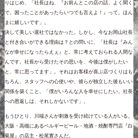
りはじめ、「社長はね、『お前んとこの店の話、よく聞く
で。困ったことがあったらいつでも言えよ！』って。ほん
まに嬉しいです」。
決して美しい退社ではなかった。しかし、今なお岡山社長
と付き合いができる理由は？との問いに、「社長は『みん
なが幸せになったらえぇ』と、常に考えておられる人間な
んです。社長から受けたその思いを、今後は僕がしたい
と、常に思ってます」。それはお客様が喜ぶ店づくりはも
ちろん、スタッフへの心使いや、彼らが独立した後もいい
関係を築くこと。「僕がいろんな人を幸せにしたい。社長
への恩返しは、それしかないです」。
もうひとり、川端さんが刺激を受け続けている人がいる。
大阪・高槻にあるベルギービール・地酒・焼酎専門店『白
菊屋』の店主・松尾實さんだ。