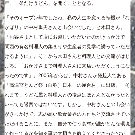
年、「釜たけうどん」を開くこととなる。
「そのオープン年でしたね。私の人生を変える転機が『な
がほり』の中村重男さんと出会いでした」と木田さん。
「お客さまとして店にお越しいただいたのがきっかけで、
関西の有名料理人の集まりや生産者の見学に誘っていただ
けるように」。そこから木田さんと料理人との交流がはじ
まる。「おかげさまで料理人さんに来店いただくようにな
ったのです」。2005年からは、中村さんが発起人である
「高津宮とんど祭（自称）日本一の屋台村」に出店。「そ
れまで、うどん屋と料理人との接点はほとんどなかったと
いっても過言ではないです。しかし、中村さんとの出会い
がきっかけで、志の高い飲食業界の方たちと交流させてい
ただけることに。また、自分で使う食材が誰がどんな環境
で作ってるかを知る事の大切さも教えてくださったので