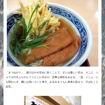
「きつねがり」。揚げはやや甘めに炊くことで、ダシは優しい甘み。そこに、シ
ョウガの天ぷらのヒリリとした辛みが、見事な相性をみせる。「温」メニュ－に
も関わらず、麺には強いコシと弾力。みるみるうちに身体が温まり、汗ばむこと
必至。