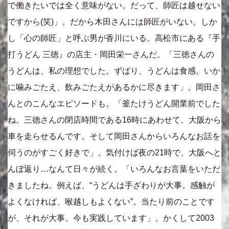
で働きたいでは全く意味がない。だって、師匠は越せない
ですから(笑)」。だから木田さんには師匠がいない。しか
し「心の師匠」と呼ぶ男が香川にいる。高松市にある『手
打うどん 三徳』の店主・岡田栄一さんだ。「三徳さんの
うどんは、私の理想でした。ずばり、うどんは食感。いか
に噛みごたえ、飲みごたえがあるかに尽きます」。岡田さ
んとのこんなエピソードも。「釜たけうどん開業前でした
ね。三徳さんの閉店時間である16時にあわせて、大阪から
車を走らせるんです。そして岡田さんからいろんなお話を
伺うのがすごく好きで」。気付けば夜の21時で、大阪へと
んぼ返り…なんて日々が続く。「いろんなお言葉をいただ
きましたね。例えば、“うどんは手ざわりが大事。感触が
よくなければ、喉越しもよくない”。当たり前のことです
が、それが大事。今も実践しています」。かくして2003