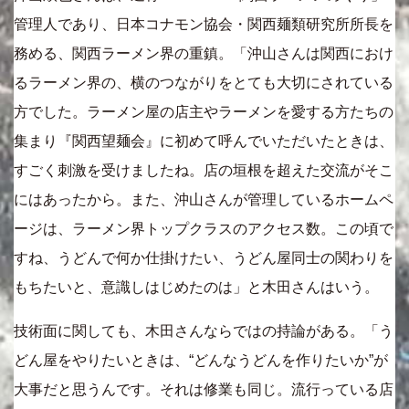
管理人であり、日本コナモン協会・関西麺類研究所所長を
務める、関西ラーメン界の重鎮。「沖山さんは関西におけ
るラーメン界の、横のつながりをとても大切にされている
方でした。ラーメン屋の店主やラーメンを愛する方たちの
集まり『関西望麺会』に初めて呼んでいただいたときは、
すごく刺激を受けましたね。店の垣根を超えた交流がそこ
にはあったから。また、沖山さんが管理しているホームペ
ージは、ラーメン界トップクラスのアクセス数。この頃で
すね、うどんで何か仕掛けたい、うどん屋同士の関わりを
もちたいと、意識しはじめたのは」と木田さんはいう。
技術面に関しても、木田さんならではの持論がある。「う
どん屋をやりたいときは、“どんなうどんを作りたいか”が
大事だと思うんです。それは修業も同じ。流行っている店