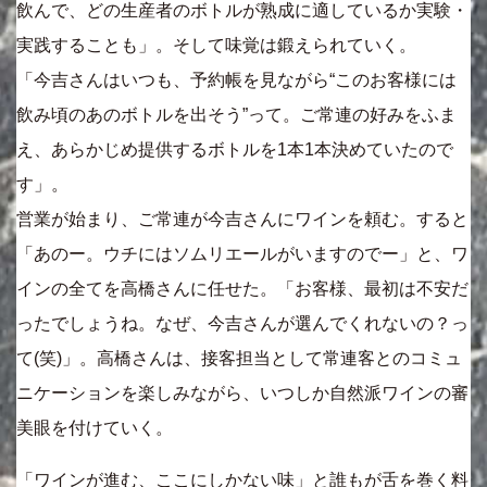
飲んで、どの生産者のボトルが熟成に適しているか実験・
実践することも」。そして味覚は鍛えられていく。
「今吉さんはいつも、予約帳を見ながら“このお客様には
飲み頃のあのボトルを出そう”って。ご常連の好みをふま
え、あらかじめ提供するボトルを1本1本決めていたので
す」。
営業が始まり、ご常連が今吉さんにワインを頼む。すると
「あのー。ウチにはソムリエールがいますのでー」と、ワ
インの全てを高橋さんに任せた。「お客様、最初は不安だ
ったでしょうね。なぜ、今吉さんが選んでくれないの？っ
て(笑)」。高橋さんは、接客担当として常連客とのコミュ
ニケーションを楽しみながら、いつしか自然派ワインの審
美眼を付けていく。
「ワインが進む、ここにしかない味」と誰もが舌を巻く料