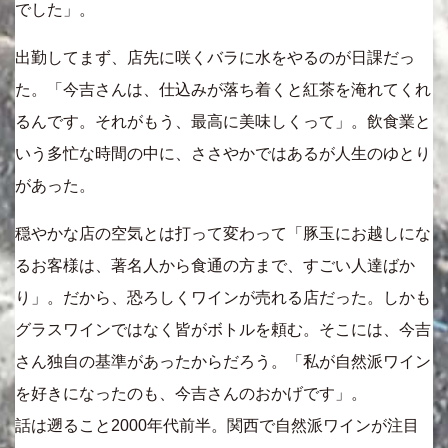
でした」。
出勤してまず、店先に咲くバラに水をやるのが日課だっ
た。「今吉さんは、仕込みが落ち着くと紅茶を淹れてくれ
るんです。それがもう、最高に美味しくって」。飲食業と
いう多忙な時間の中に、ささやかではあるが人生のゆとり
があった。
穏やかな店の空気とは打って変わって「豚玉にお越しにな
るお客様は、著名人から食通の方まで、すごい人達ばか
り」。だから、恐ろしくワインが売れる店だった。しかも
グラスワインではなく皆がボトルを頼む。そこには、今吉
さん独自の基準があったからだろう。「私が自然派ワイン
を好きになったのも、今吉さんのおかげです」。
話は遡ること2000年代前半。関西で自然派ワインが注目