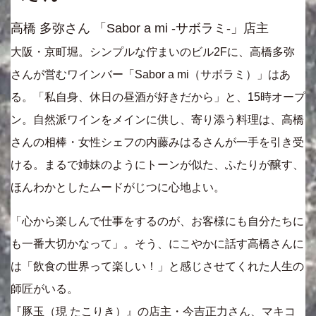
高橋 多弥さん 「Sabor a mi -サボラミ-」店主
大阪・京町堀。シンプルな佇まいのビル2Fに、高橋多弥
さんが営むワインバー「Sabor a mi（サボラミ）」はあ
る。「私自身、休日の昼酒が好きだから」と、15時オープ
ン。自然派ワインをメインに供し、寄り添う料理は、高橋
さんの相棒・女性シェフの内藤みはるさんが一手を引き受
ける。まるで姉妹のようにトーンが似た、ふたりが醸す、
ほんわかとしたムードがじつに心地よい。
「心から楽しんで仕事をするのが、お客様にも自分たちに
も一番大切かなって」。そう、にこやかに話す高橋さんに
は「飲食の世界って楽しい！」と感じさせてくれた人生の
師匠がいる。
『豚玉（現 たこりき）』の店主・今吉正力さん、マキコ