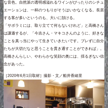
な音色。自然派の透明感溢れるワインがぴったりのシチュ
エーションは、一杯のつもりがそうはいかなくなる。長居
する客が多いというのも、大いに頷ける。
「サボラミには、取り立てて何もないけれど」と高橋さん
は謙遜するが、「今吉さん・マキコさんのように、好きな
ことを真っ当にやって生きていきたいです。ブレずに自分
たちが大切だなと思うことを貫き通すことができれば」。
高橋さんらしい、やわらかな笑顔の奥には、揺るぎない信
念があった。
［2020年6月1日取材］撮影・文／船井香緒里