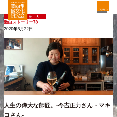
ログイン
〈新〉味・技・人
激白ストーリー78
2020年6月22日
人生の偉大な師匠。-今吉正力さん・マキ
コさん-