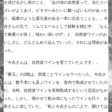
を浴びる少し前のこと。「あの頃の自然派って、当たりハ
ズレがよくあり。ビネガーみたいに酸っぱいものがあった
り、硫黄のような還元臭がある一本に出合うことも」。今
吉さんの元で、ソムリエールとして経験を積む中、「なん
て喉通りが良く、味わい深いの!?」と、自然派ワインのお
いしさに、どんどんめり込んでいった。それには理由があ
った。
「今吉さんは、自然派ワインを育てていたんです」。
『豚玉』の2階は、部屋ごとワインセラーだった。今吉さ
んは、数千本にも及ぶワインを、室内で熟成させていたの
だ。当時、自然派ワインを長期熟成するという定説がなか
った。しかし、寝かせて飲み頃になったワインを日々、お
客さんに供していた。「私と今吉さんの二人で、開けては