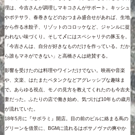
理は、今吉さんが調理しマキコさんがサポート。キッシュ
やポテサラ、春巻きなどのおつまみ盛合せがあれば、生地
から作る水餃子、リゾットのコロッケなど、ジャンルに捉
われない味づくり。そして〆にはスペシャリテの豚玉を。
「今吉さんは、自分が好きなものだけを作っている。だか
ら誰もマネができない」と高橋さんは絶賛する。
影響を受けたのは料理やワインだけでない。映画や音楽
や、文楽、はたまたペタンクなどアグレッシブな趣味ま
で。あらゆる視点、モノの見方を教えてくれたのも今吉夫
妻だった。ふたりの店で働き始め、気づけば10年もの歳月
が流れていた。
18年5月に『サボラミ』開店。目の前のビルに絡まる蔦の
グリーンを借景に、BGMに流れるはボサノヴァの爽やか