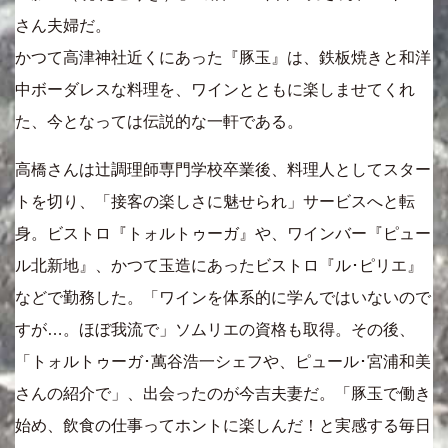
さん夫婦だ。
かつて高津神社近くにあった『豚玉』は、鉄板焼きと和洋
中ボーダレスな料理を、ワインとともに楽しませてくれ
た、今となっては伝説的な一軒である。
高橋さんは辻調理師専門学校卒業後、料理人としてスター
トを切り、「接客の楽しさに魅せられ」サービスへと転
身。ビストロ『トォルトゥーガ』や、ワインバー『ピュー
ル北新地』、かつて玉造にあったビストロ『ル･ピリエ』
などで勤務した。「ワインを体系的に学んではいないので
すが…。ほぼ我流で」ソムリエの資格も取得。その後、
「トォルトゥーガ･萬谷浩一シェフや、ピュール･宮浦和美
さんの紹介で」、出会ったのが今吉夫妻だ。「豚玉で働き
始め、飲食の仕事ってホントに楽しんだ！と実感する毎日