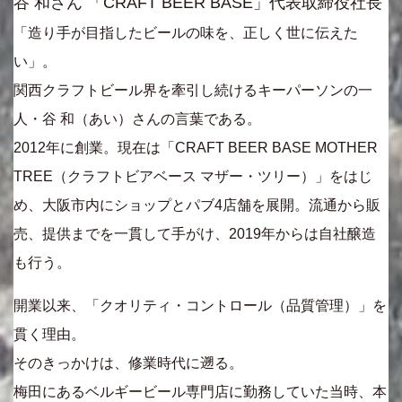
谷 和さん 「CRAFT BEER BASE」代表取締役社長
「造り手が目指したビールの味を、正しく世に伝えた
い」。
関西クラフトビール界を牽引し続けるキーパーソンの一
人・谷 和（あい）さんの言葉である。
2012年に創業。現在は「CRAFT BEER BASE MOTHER
TREE（クラフトビアベース マザー・ツリー）」をはじ
め、大阪市内にショップとパブ4店舗を展開。流通から販
売、提供までを一貫して手がけ、2019年からは自社醸造
も行う。
開業以来、「クオリティ・コントロール（品質管理）」を
貫く理由。
そのきっかけは、修業時代に遡る。
梅田にあるベルギービール専門店に勤務していた当時、本