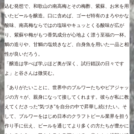
込む発想で、和歌山の南高梅とその梅酢、紫蘇、お米を用
いたビールを醸造。口に含めば、ゴーゼ特有のまろやかな
酸味、南高梅ならではの塩味やキュッとくる酸味が広が
り、紫蘇や梅がもつ香気成分が心地よく漂う至福の一杯。
鯛の造りや、甘鯛の塩焼きなど、白身魚を用いた一品と相
性が良いだろう。
「醸造は学べば学ぶほど奥が深く、試行錯誤の日々です
よ」と谷さんは微笑む。
「ありがたいことに、世界中のブルワーたちやビアジャッ
ジの方々が、親身になって接してくれます。彼らが私に教
えてくださった“気づき”を自分の中で昇華し続けたい。そ
して、ブルワーをはじめ日本のクラフトビール業界を担う
作り手に伝え、ビールを通じてより多くの方たちが豊かに