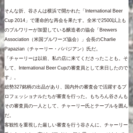
そんな折、谷さんは横浜で開かれた「International Beer
Cup 2014」で運命的な再会を果たす。全米で2500以上も
のブルワリーが加盟している醸造者の協会「Brewers
Association（米国ブルワーズ協会）」会長のCharlie
Papazian（チャーリー・パパジアン）氏だ。
「チャーリーは以前、私の店に来てくださったことも。そ
して、International Beer Cupの審査員として来日したので
す」。
総勢327銘柄の出品があり、国内外の審査会で活躍するプ
ロフェッショナルたちが審査を行った。もちろん谷さんも
その審査員の一人として、チャーリー氏とテーブルを囲ん
だ。
客観性を重視した厳しい審査を行う谷さんに、チャーリー