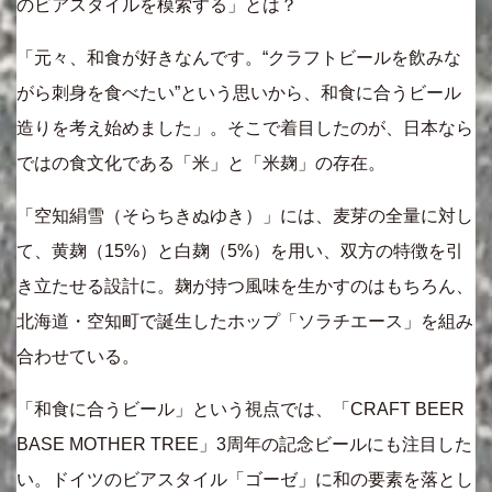
のビアスタイルを模索する」とは？
「元々、和食が好きなんです。“クラフトビールを飲みな
がら刺身を食べたい”という思いから、和食に合うビール
造りを考え始めました」。そこで着目したのが、日本なら
ではの食文化である「米」と「米麹」の存在。
「空知絹雪（そらちきぬゆき）」には、麦芽の全量に対し
て、黄麹（15%）と白麹（5%）を用い、双方の特徴を引
き立たせる設計に。麹が持つ風味を生かすのはもちろん、
北海道・空知町で誕生したホップ「ソラチエース」を組み
合わせている。
「和食に合うビール」という視点では、「CRAFT BEER
BASE MOTHER TREE」3周年の記念ビールにも注目した
い。ドイツのビアスタイル「ゴーゼ」に和の要素を落とし