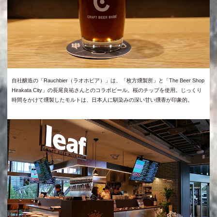
自社醸造の「Rauchbier（ラオホビア）」は、「枚方燻製所」と「The Beer Shop
Hirakata City」の長尾良祐さんとのコラボビール。桜のチップを使用。じっくり
時間をかけて燻製したモルトは、日本人に馴染みの深い甘い燻香が印象的。