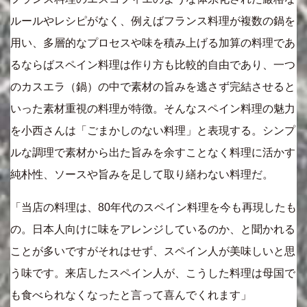
ルールやレシピがなく、例えばフランス料理が複数の鍋を
用い、多層的なプロセスや味を積み上げる加算の料理であ
るならばスペイン料理は作り方も比較的自由であり、一つ
のカスエラ（鍋）の中で素材の旨みを逃さず完結させると
いった素材重視の料理が特徴。そんなスペイン料理の魅力
を小西さんは「ごまかしのない料理」と表現する。シンプ
ルな調理で素材から出た旨みを余すことなく料理に活かす
純朴性、ソースや旨みを足して取り繕わない料理だ。
「当店の料理は、80年代のスペイン料理を今も再現したも
の。日本人向けに味をアレンジしているのか、と聞かれる
ことが多いですがそれはせず、スペイン人が美味しいと思
う味です。来店したスペイン人が、こうした料理は母国で
も食べられなくなったと言って喜んでくれます」