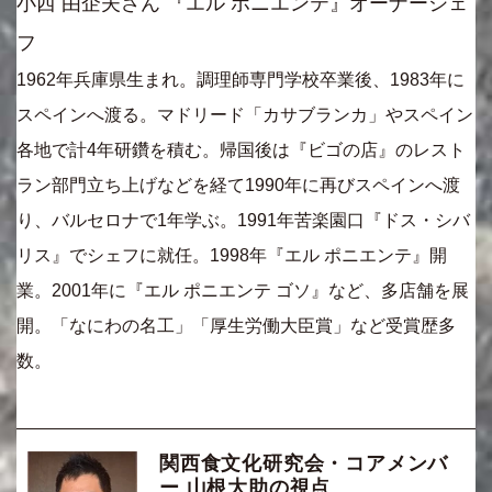
小西 由企夫さん 『エル ポニエンテ』オーナーシェ
フ
1962年兵庫県生まれ。調理師専門学校卒業後、1983年に
スペインへ渡る。マドリード「カサブランカ」やスペイン
各地で計4年研鑽を積む。帰国後は『ビゴの店』のレスト
ラン部門立ち上げなどを経て1990年に再びスペインへ渡
り、バルセロナで1年学ぶ。1991年苦楽園口『ドス・シバ
リス』でシェフに就任。1998年『エル ポニエンテ』開
業。2001年に『エル ポニエンテ ゴソ』など、多店舗を展
開。「なにわの名工」「厚生労働大臣賞」など受賞歴多
数。
関西食文化研究会・コアメンバ
ー 山根大助の視点