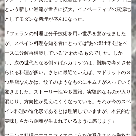
という新しい潮流が世界に拡大。イノベーティブの震源地
としてモダンな料理が盛んになった。
「フェランの料理は分子技術を用い世界を驚かせました
が、スペイン料理を知る者にとっては“あの郷土料理をベ
ースに分解再構築している”とわかるものでした。しか
し、次の世代となる例えばムガリッツは、難解で考えさせ
られる料理が多い。さらに最近でいえば、マドリッドの３
つ星店なんかは、餃子のようなものにキムチが入っていて
驚きました。ストーリー性や多国籍、実験的なものが入り
混じり、方向性が見えにくくなっている。それが今のスペ
イン料理の進化形であるとは理解していますが、本質的な
美味しさから距離が生まれているように感じます」
フランス料理のエスコフィエのような体系化された厳格な