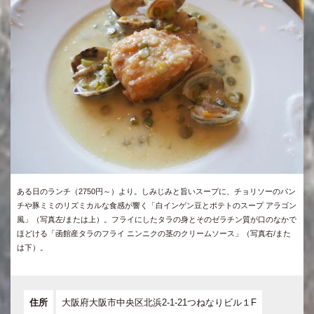
ある日のランチ（2750円～）より。しみじみと旨いスープに、チョリソーのパン
チや豚ミミのリズミカルな食感が響く「白インゲン豆とポテトのスープ アラゴン
風」（写真左/または上）。フライにしたタラの身とそのゼラチン質が口のなかで
ほどける「函館産タラのフライ ニンニクの茎のクリームソース」（写真右/また
は下）。
住所
大阪府大阪市中央区北浜2-1-21つねなりビル１F