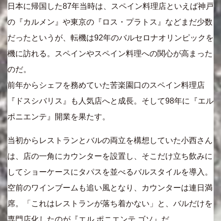
日本に帰国した87年当時は、スペイン料理店といえば神戸
の『カルメン』や東京の『ロス・プラトス』などまだ少数
だったというが、転機は92年のバルセロナオリンピックを
機に訪れる。スペインやスペイン料理への関心が高まった
のだ。
前年からシェフを務めていた苦楽園口のスペイン料理店
『ドスシバリス』も人気店へと成長。そして98年に『エル
ポニエンテ』開業を果たす。
当初からレストランとバルの両立を構想していた小西さん
は、店の一角にカウンターを設置し、そこだけ立ち飲みに
してショーケースにタパスを並べるバルスタイルを導入。
空前のワインブームも追い風となり、カウンターは連日満
席。「これはレストランが落ち着かない」と、バルだけを
専門店化したのが『エル ポニエンテ ゴソ』だ。