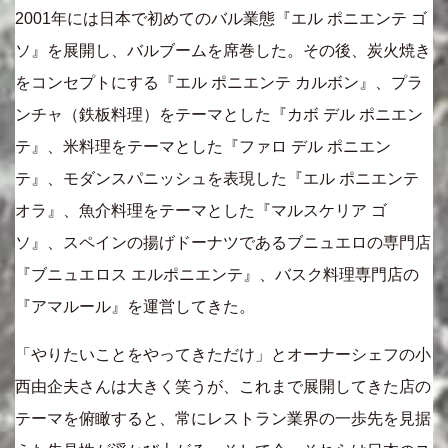
2001年には日本で初めてのバル業態『エル ポニエンテ ゴ
ソ』を展開し、バルブームを席巻した。その後、炭火焼き
をコンセプトにする『エル ポニエンテ カルボン』、プラ
ンチャ（鉄板料理）をテーマとした『カボ デル ポニエン
テ』、米料理をテーマとした『ファロ デル ポニエン
テ』、モダンスパニッシュを表現した『エル ポニエンテ
オラ』、魚介料理をテーマとした『マルスケリア ゴ
ソ』、スペインの揚げドーナツであるブニュエロの専門店
『ブニュエロス エルポニエンテ』、バスク料理専門店の
『アマルール』を運営してきた。
「やりたいことをやってきただけ」とオーナーシェフの小
西由企夫さんは大きく笑うが、これまで展開してきた店の
テーマを俯瞰すると、常にレストラン業界の一歩先を見据