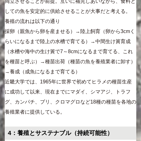
両立させることが前提。互いに補完しあいながら、食料と
しての魚を安定的に供給させることが大事だと考える。
養殖の流れは以下の通り
採卵（親魚から卵を産ませる）→陸上飼育（卵から3cmく
らいになるまで陸上の水槽で育てる）→中間生け簀育成
（水槽や海中の生け簀で7～8cmになるまで育てる、これ
を種苗と呼ぶ）→種苗出荷（種苗の魚を養殖業者に卸す）
→養成（成魚になるまで育てる）
近畿大学では、1965年に世界で初めてヒラメの種苗生産
に成功して以来、現在までにマダイ、シマアジ、トラフ
グ、カンパチ、ブリ、クロマグロなど18種の種苗を各地の
養殖業者に提供している。
4：養殖とサステナブル（持続可能性）