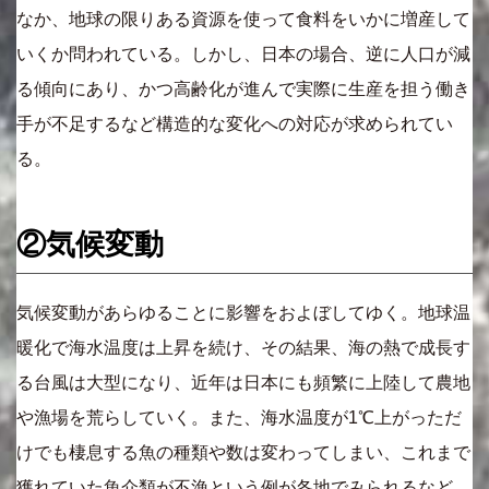
なか、地球の限りある資源を使って食料をいかに増産して
いくか問われている。しかし、日本の場合、逆に人口が減
る傾向にあり、かつ高齢化が進んで実際に生産を担う働き
手が不足するなど構造的な変化への対応が求められてい
る。
②気候変動
気候変動があらゆることに影響をおよぼしてゆく。地球温
暖化で海水温度は上昇を続け、その結果、海の熱で成長す
る台風は大型になり、近年は日本にも頻繁に上陸して農地
や漁場を荒らしていく。また、海水温度が1℃上がっただ
けでも棲息する魚の種類や数は変わってしまい、これまで
獲れていた魚介類が不漁という例が各地でみられるなど、