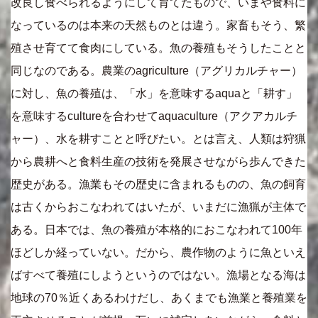
改良し食べられるようにして育てたもので、いまや食料に
なっているのは本来の天然ものとは違う。家畜もそう、繁
殖させ育てて食肉にしている。魚の養殖もそうしたことと
同じなのである。農業のagriculture（アグリカルチャー）
に対し、魚の養殖は、「水」を意味するaquaと「耕す」
を意味するcultureを合わせてaquaculture（アクアカルチ
ャー）、水を耕すことと呼びたい。とは言え、人類は狩猟
から農耕へと食料生産の技術を発展させながら歩んできた
歴史がある。漁業もその歴史に含まれるものの、魚の飼育
は古くからおこなわれてはいたが、いまだに漁猟が主体で
ある。日本では、魚の養殖が本格的におこなわれて100年
ほどしか経っていない。だから、農作物のように魚といえ
ばすべて養殖にしようというのではない。漁場となる海は
地球の70％近くあるわけだし、あくまでも漁業と養殖業を