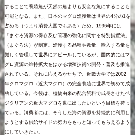
することで養殖魚が天然の魚よりも安全な魚にすることも
可能となる。また、日本のマグロ漁獲量は世界の4分の1を
占める（つまり消費大国でもある）ため、1996年には
「まぐろ資源の保存及び管理の強化に関する特別措置法」
（まぐろ法）が制定。漁獲する品種や数量、輸入する量を
厳しく管理して世界にアピールしているが、国内的にはマ
グロ資源の維持拡大をはかる増殖技術の開発・普及も推進
されている。それに応えるかたちで、近畿大学では2002
年クロマグロ（近大マグロ）の完全養殖に世界で初めて成
功している。今後は、植物由来の配合飼料で成長させたベ
ジタリアンの近大マグロを世に出したいという目標を持っ
ている。消費者には、そうした海の資源を持続的に利用し
ようとする供給サイドの努力をもっと知ってもらえるよう
にしていきたい。