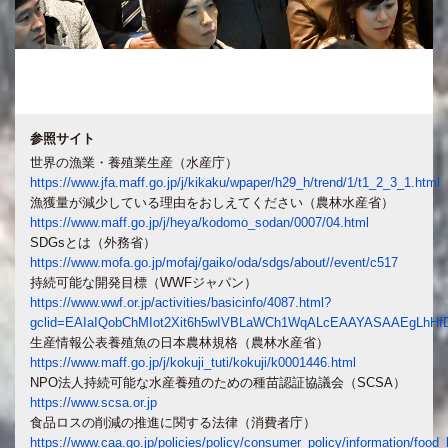
参照サイト
世界の漁業・養殖業生産（水産庁）
https://www.jfa.maff.go.jp/j/kikaku/wpaper/h29_h/trend/1/t1_2_3_1.html
漁獲量が減少している理由をおしえてください（農林水産省）
https://www.maff.go.jp/j/heya/kodomo_sodan/0007/04.html
SDGsとは（外務省）
https://www.mofa.go.jp/mofaj/gaiko/oda/sdgs/about//event/c517
持続可能な開発目標（WWFジャパン）
https://www.wwf.or.jp/activities/basicinfo/4087.html?
gclid=EAIaIQobChMIot2Xit6h5wIVBLaWCh1WqALcEAAYASAAEgLhH
生産情報公表養殖魚の日本農林規格（農林水産省）
https://www.maff.go.jp/j/kokuji_tuti/kokuji/k0001446.html
NPO法人持続可能な水産養殖のための種苗認証協議会（SCSA）
https://www.scsa.or.jp
食品ロスの削減の推進に関する法律（消費者庁）
https://www.caa.go.jp/policies/policy/consumer_policy/information/food