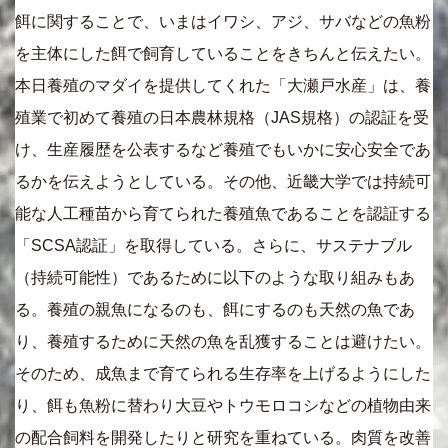
餌に関することで、いまはイワシ、アジ、サバなどの魚粉
を主体にした餌で飼育していることをきちんと伝えたい。
本日養殖のマダイを提供してくれた「大瀬戸水産」は、養
殖業で初めて養殖の日本農林規格（JAS規格）の認証を受
け、生産履歴を公表するなど養殖でもいかに安心安全であ
るかを伝えようとしている。その他、近畿大学では持続可
能な人工種苗から育てられた養殖魚であることを認証する
「SCSA認証」を取得している。さらに、サステナブル
（持続可能性）であるために以下のような取り組みもあ
る。養殖の親魚になるのも、餌にするのも天然の魚であ
り、養殖するために天然の魚を乱獲することは避けたい。
そのため、成魚まで育てられる生存率を上げるようにした
り、餌も魚粉に替わり大豆やトウモロコシなどの植物由来
の配合飼料を開発したりと研究を重ねている。肉質を改善