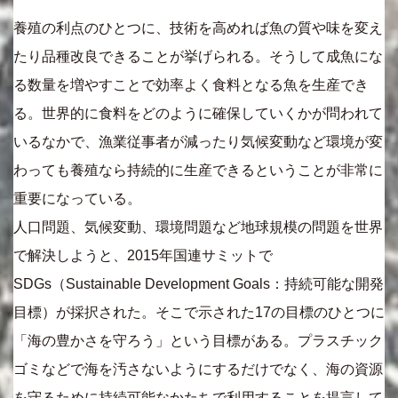
養殖の利点のひとつに、技術を高めれば魚の質や味を変え
たり品種改良できることが挙げられる。そうして成魚にな
る数量を増やすことで効率よく食料となる魚を生産でき
る。世界的に食料をどのように確保していくかが問われて
いるなかで、漁業従事者が減ったり気候変動など環境が変
わっても養殖なら持続的に生産できるということが非常に
重要になっている。
人口問題、気候変動、環境問題など地球規模の問題を世界
で解決しようと、2015年国連サミットで
SDGs（Sustainable Development Goals：持続可能な開発
目標）が採択された。そこで示された17の目標のひとつに
「海の豊かさを守ろう」という目標がある。プラスチック
ゴミなどで海を汚さないようにするだけでなく、海の資源
を守るために持続可能なかたちで利用することを提言して