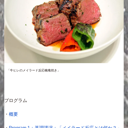
「牛ヒレのメイラード反応幽庵焼き」
プログラム
・
概要
・
Program 1：基調講演：「メイラード反応とは何か？」