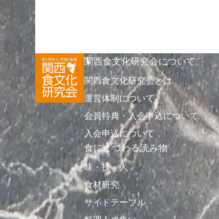
関西食文化研究会について
関西食文化研究会とは
運営体制について
会員特典・入会申込について
入会申込について
食にまつわる読み物
味・技・人
食材研究
サイドテーブル