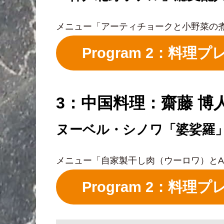
メニュー「アーティチョークと小野菜の
Program 2：料
3：中国料理：齋藤 博
ヌーベル・シノワ「婆娑羅
メニュー「自家製干し肉（ウーロワ）と
Program 2：料