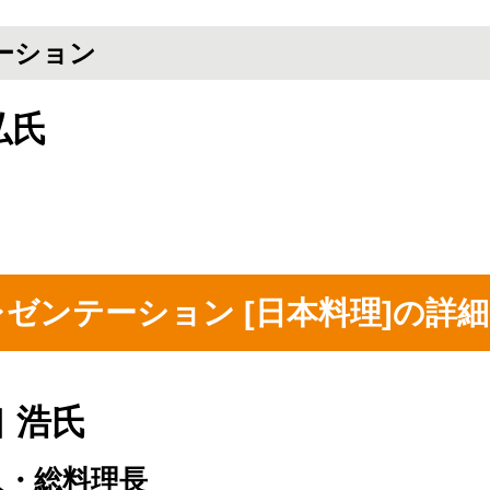
テーション
弘氏
理プレゼンテーション [日本料理]の
 浩氏
人・総料理長