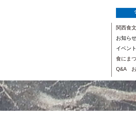
関西食
お知ら
イベン
食にま
Q&A 