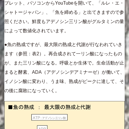
ブレット、パソコンからYouTubeを開いて、「ルレ・エ・
シャトージャパン」、「魚を締める」と出てきますので参
照ください。鮮度もアデノシン三リン酸がグルタミンの量
によって数値化されています。
●魚の熟成ですが、最大限の熟成と代謝が行なわれていき
ます（参照：表2）。再合成されて一リン酸になったもの
が、また三リン酸になる。呼吸とか生体で。生命活動が止
まると酵素、ADA（アデノシンデアミナーゼ）が働いて、
イノシン酸に変わり、うま味、熟成がピークに達して、そ
の後に腐敗になっていく。