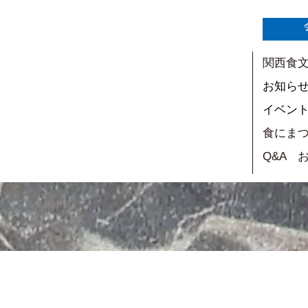
関西食
お知ら
イベン
食にま
Q&A 