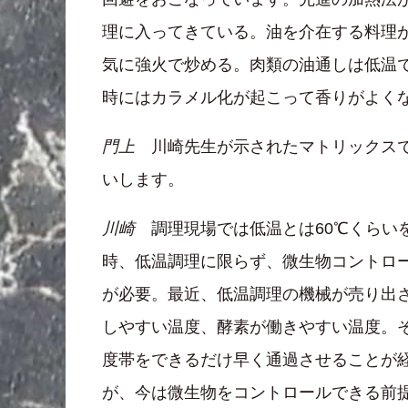
理に入ってきている。油を介在する料理
気に強火で炒める。肉類の油通しは低温
時にはカラメル化が起こって香りがよく
門上
川崎先生が示されたマトリックスで
いします。
川崎
調理現場では低温とは60℃くらいを
時、低温調理に限らず、微生物コントロ
が必要。最近、低温調理の機械が売り出
しやすい温度、酵素が働きやすい温度。
度帯をできるだけ早く通過させることが
が、今は微生物をコントロールできる前提