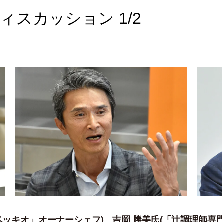
ディスカッション 1/2
ベッキオ」オーナーシェフ)、吉岡 勝美氏(「辻調理師専