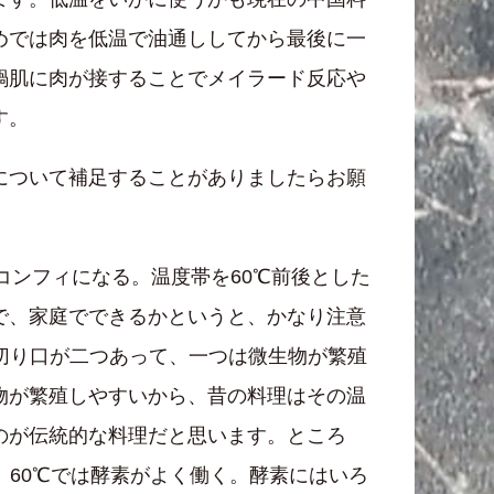
めでは肉を低温で油通ししてから最後に一
鍋肌に肉が接することでメイラード反応や
す。
について補足することがありましたらお願
コンフィになる。温度帯を60℃前後とした
で、家庭でできるかというと、かなり注意
切り口が二つあって、一つは微生物が繁殖
物が繁殖しやすいから、昔の料理はその温
のが伝統的な料理だと思います。ところ
。60℃では酵素がよく働く。酵素にはいろ