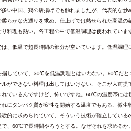
が多い中国、鶏の唐揚げでも触れましたが、代表的な炒
で柔らかな火通りを求め、仕上げでは熱せられた高温の
なり料理も熱い。各工程の中で低温調理は使われていま
は、低温で超長時間の部分が空いています。低温調理
指していて、30℃を低温調理とはいわない。80℃だと
ールができない料理は出してはいけない。そこが大前提
されているんですけど、怖いですね。60℃の温度帯には
それにタンパク質が変性を開始する温度でもある。微生
経験的に求められていて、そういう技術が確立している
で、60℃で長時間やろうとする。なぜそれを求めるか