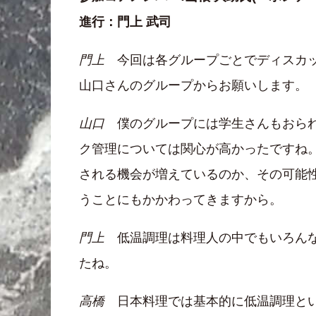
進行：門上 武司
門上
今回は各グループごとでディスカッ
山口さんのグループからお願いします。
山口
僕のグループには学生さんもおられ
ク管理については関心が高かったですね
される機会が増えているのか、その可能
うことにもかかわってきますから。
門上
低温調理は料理人の中でもいろんな
たね。
高橋
日本料理では基本的に低温調理とい