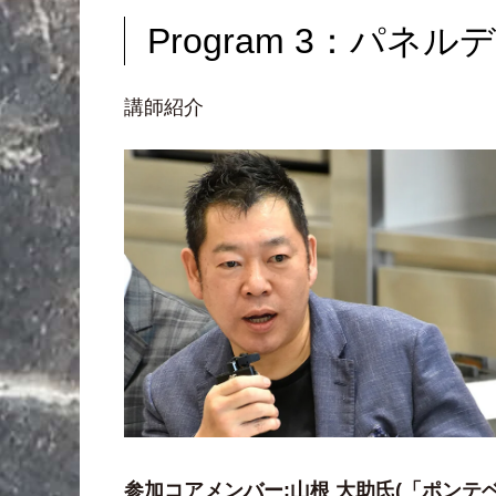
Program 3：パネル
講師紹介
参加コアメンバー:山根 大助氏(「ポンテ