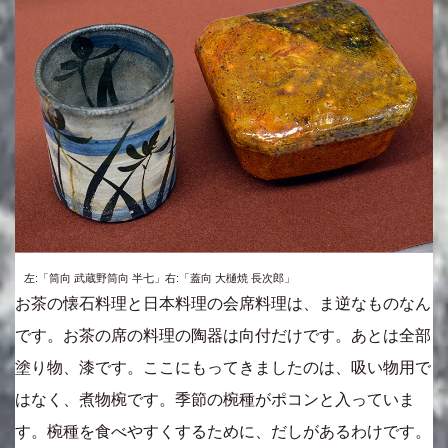
左:「筒向 武蔵野筒向 半七」右:「蓋向 大樋焼 長次郎」
お茶の懐石料理と日本料理の会席料理は、ま逆なものなん
です。お茶の席の料理の陶器は向付だけです。あとは全部
塗り物、漆です。ここにもってきましたのは、吸い物用で
はなく、煮物椀です。季節の椀種がポコンと入っていま
す。椀種を食べやすくするために、だしがあるわけです。