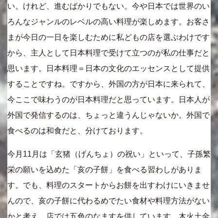
い。けれど、進むばかりでもない。今や日本では世界のい
ろんなジャンルのレベルの高い料理が楽しめます。お客さ
まが今日の一日を楽しむために私どもの店を選ぶわけです
から、主人として日本料理で受けて立つのが私の仕事だと
思います。日本料理＝日本の文化のエッセンスとして提供
することですね。ですから、外国の方が日本に来られて、
今ここで味わうのが日本料理だと思っています。日本人が
外国で発信するのは、ちょっと違うんじゃないか。外国で
食べるのは和食だと、分けております。
今月11月は「玄猪（げんちょ）の祝い」といって、子孫繁
栄の願いを込めた「亥の子餅」を食べる習わしがありま
す。でも、料理のスタートからお餅を出すわけにいきませ
んので、亥の子餅に代わるめでたい食材や料理方法がない
かと考え、店では五色のなますを供しています。木火土金