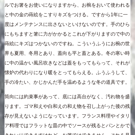
ルでお箸をお使いになりますから、お椀をおいて使われる
と中の金の蒔絵をこすりキズをつける。ですから1年に一
度はメンテナンスに出さないといけないのです。手のひら
にもちますと箸に力がかかるとこれが下がりますので中の
蒔絵にキズはつかないのですね。こういうふうにお椀の世
界も夏用、冬用とあり、蓋向も平と蓋とある。冬の寒い時
に中の温かい風呂吹きなどは蓋をもってもらって、それが
懐炉の代わりになり暖をとってもらえる。ふうふうして、
手の冷たい、かじかんだ手を温めるような冬の道具です。
筒向には約束事があって、底には高台がなく、汚れ物を盛
ります。ゴマ和えや白和えの和え物を召し上がった後の残
存が見えないようになっています。フランス料理やイタリ
ア料理ではフラットな皿の中でソースが残るとパンとかで