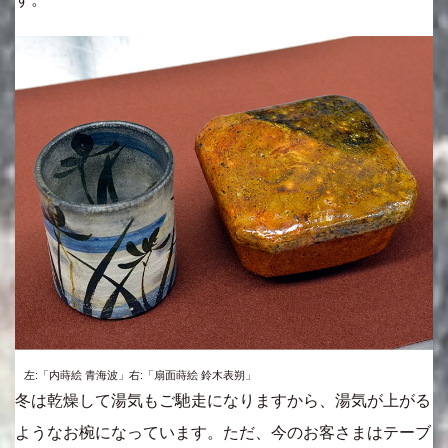
左:「内蒔絵 青海波」右:「扇面蒔絵 鈴木表朔」
冬は乾燥して湯気もご馳走になりますから、湯気が上がる
ようなお椀になっています。ただ、今のお客さまはテーブ