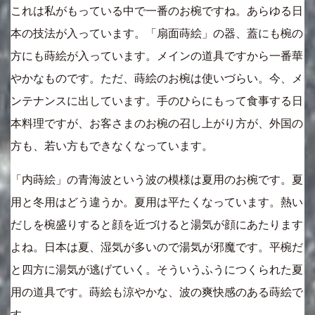
これは私がもっている中で一番のお椀ですね。あらゆる日
本の技法が入っています。「扇面蒔絵」の器、蓋にも椀の
方にも蒔絵が入っています。メインの道具ですから一番華
やかなものです。ただ、蒔絵のお椀は使いづらい。今、メ
ンテナンスに出しています。手のひらにもって食事する日
本料理ですが、お客さまのお椀の召し上がり方が、外国の
方も、若い方もできなくなっています。
「内蒔絵」の青海波という波の模様は夏用のお椀です。夏
用と冬用はどう違うか。夏用は平たくなっています。熱い
だしを椀盛りすると顔を近づけると湯気が顔にあたります
よね。日本は夏、湿気が多いので湯気が邪魔です。平椀だ
と四方に湯気が逃げていく。そういうふうにつくられた夏
用の道具です。蒔絵も涼やかな、波の爽快感のある蒔絵で
す。