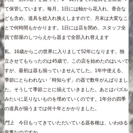
て保管しています。毎月、1日には軸から花入れ、香合な
ども含め、道具を総入れ換えしますので、月末は大変なこ
とで何時間もかかります。1日には店を閉め、スタッフ全
員で部屋のしつらえから器まで全部入れ替えます
私、16歳からこの世界に入りまして52年になります。独
立させてもらったのは45歳で、この店を始めたのはいいで
すが、最初は器も揃っていませんでした。1年中使える、
季節にとらわれない「時知らず」の器で数年がんばりまし
た。そうして季節ごとに揃えていきました。あとはパズル
みたいに足りないものを埋めていくのです。1年分の四季
の道具が揃うまでは何十年とかかりました。
門上
今日もってきていただいている器各種は、いわゆる
骨董なのですか。