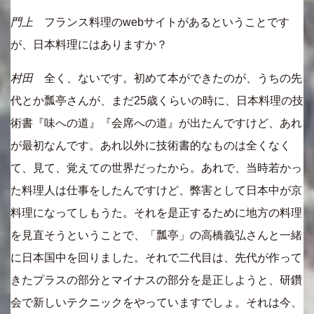
門上
フランス料理のwebサイトがあるということです
が、日本料理にはありますか？
村田
全く、ないです。初めて本ができたのが、うちの先
代とか瓢亭さんが、まだ25歳くらいの時に、日本料理の技
術書『味への道』『会席への道』が出たんですけど、あれ
が最初なんです。あれ以外に技術書的なものは全くなく
て、見て、覚えての世界だったから。あれで、当時若かっ
た料理人は仕事をしたんですけど、弊害として日本中が京
料理になってしもうた。それを是正するために地方の料理
を見直そうということで、「瓢亭」の高橋義弘さんと一緒
に日本国中を回りました。それで二代目は、先代が作って
きたプラスの部分とマイナスの部分を是正しようと、研鑽
会で新しいテクニックをやっていますでしょ。それは今、