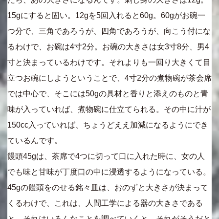
15gにすると固い。12gを5回入れると60g。60gがお碗一
つ分で、三角であろうが、四角であろうが、向こう付にな
るわけで、お碗は4寸2分。お碗の大きさは女3寸8分、男4
寸と決まっているわけです。それよりも一回り大きくて目
立つお碗にしようということで、4寸2分の煮物碗が茶会席
では中心で、そこには50gの具材と香りと添えのものと青
味が入っていれば、煮物碗に仕立てられる。その中に汁が
150cc入っていれば、ちょうどええ加減になるようにでき
ているんです。
饅頭45gは、茶席で4つに切って口に入れた時に、女の人
でも味と甘味が丁度口の中に浸透するようになっている。
45gの饅頭をのせる銘々皿は、おのずと大きさが決まって
くるわけで、これは、人間工学による器の大きさである
と。それはいろんなことを調べていくと、それがそうだと