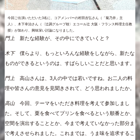
今回ご出演いただいた3名に、コアメンバーの村田吉弘さん（「菊乃井」主
人）、木下幸治さん（〈辻調グループ校〉エコール辻 大阪・フランス料理主任教
授）が加わり、興味深い討論になりました。
門上
新たな経験が、その中にできていくと？
木下
僕らより、もっといろんな経験をしながら、新たな
ものができるというのは、すばらしいことだと思います。
門上
高山さんは、3人の中では若いですね。お二人の料
理や皆さんの意見を見聞きされて、どう思われましたか。
高山
今回、テーマをいただき料理を考えて参加しまし
た。そして、栗を食べてプリンを食べるという順番とか、
空間を演出することとか、今まで考えていなかった部分ま
で考えさせられました。これまでは、うま味を追求するこ