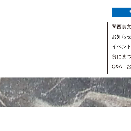
関西食
お知ら
イベン
食にま
Q&A 