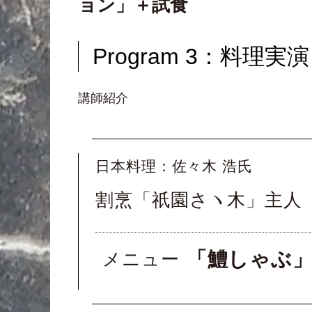
ョン」＋試食
Program 3：料
講師紹介
日本料理：佐々木 浩氏
割烹「祇園さヽ木」主人
「鱧しゃぶ
メニュー