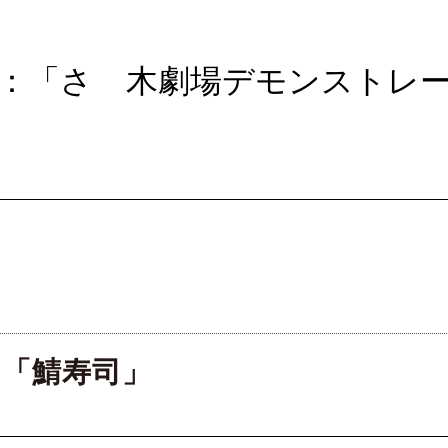
理実演：「さゝ木劇場デモンスト
」「鯖寿司」