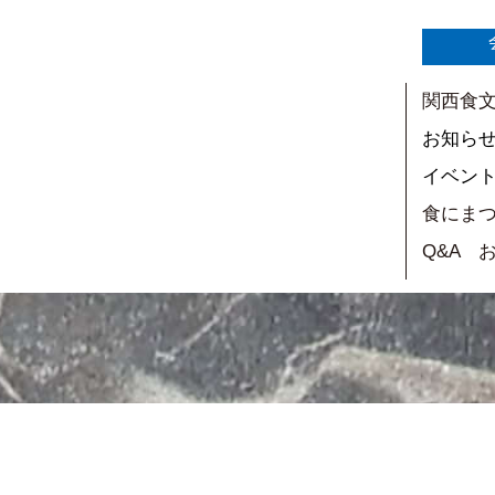
関西食
お知ら
イベン
食にま
Q&A 