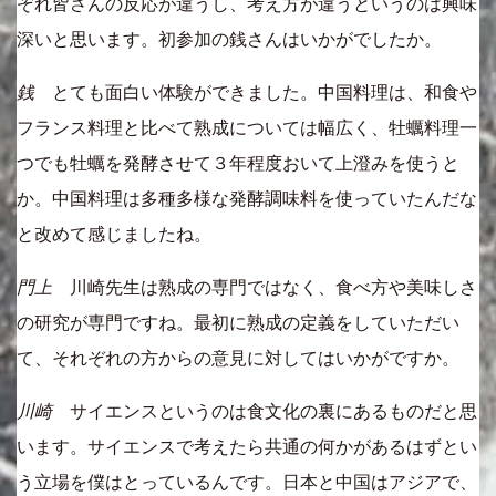
ぞれ皆さんの反応が違うし、考え方が違うというのは興味
深いと思います。初参加の銭さんはいかがでしたか。
銭
とても面白い体験ができました。中国料理は、和食や
フランス料理と比べて熟成については幅広く、牡蠣料理一
つでも牡蠣を発酵させて３年程度おいて上澄みを使うと
か。中国料理は多種多様な発酵調味料を使っていたんだな
と改めて感じましたね。
門上
川崎先生は熟成の専門ではなく、食べ方や美味しさ
の研究が専門ですね。最初に熟成の定義をしていただい
て、それぞれの方からの意見に対してはいかがですか。
川崎
サイエンスというのは食文化の裏にあるものだと思
います。サイエンスで考えたら共通の何かがあるはずとい
う立場を僕はとっているんです。日本と中国はアジアで、