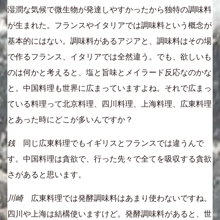
湿潤な気候で微生物が発達しやすかったから独特の調味料
が生まれた。フランスやイタリアでは調味料という概念が
基本的にはない。調味料があるアジアと、調味料はその場
で作るフランス、イタリアでは全然違う。でも、欲しいも
のは何かと考えると、塩と旨味とメイラード反応なのかな
と。中国料理も世界に広まっていますよね。それで広まっ
ている料理って北京料理、四川料理、上海料理、広東料理
とあった時にどこが多いんですか？
銭
同じ広東料理でもイギリスとフランスでは違うんで
す。中国料理は貪欲で、行った先々で全てを吸収する貪欲
さがあると思います。
川崎
広東料理では発酵調味料はあまり使わないですね。
四川や上海は結構使いますけど。発酵調味料があると、世