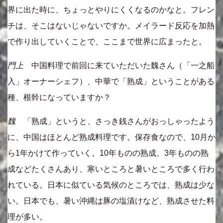
界に出た時に、ちょっとやりにくくなるのかなと。フレン
チは、そこはないじゃないですか。メイラード反応を加熱
で作り出していくことで、ここまで世界に広まったと。
門上
中国料理で前回に来ていただいた魏さん（「一之船
入」オーナーシェフ）、中華で「熟成」ということがある
種、根幹になっていますか？
魏
「熟成」というと、さっき銭さんがおっしゃったよう
に、中国はほとんど熟成料理です。保存食なので、10月か
ら1年かけて作っていく。10年ものの熟成、3年ものの熟
成などたくさんあり、寒いところと暑いところで多く行わ
れている。日本に似ている気候のところでは、熟成は少な
い。日本でも、暑い沖縄は豚の塩漬けなど、熟成させた料
理が多い。