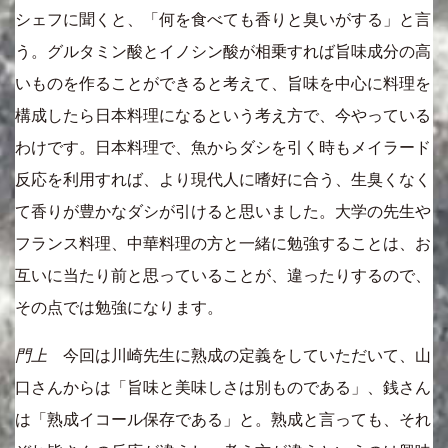
シェフに聞くと、「何を食べても香りと臭いがする」と言
う。グルタミン酸とイノシン酸が相乗すれば旨味成分の高
いものを作ることができると考えて、旨味を中心に料理を
構成したら日本料理になるという考え方で、今やっている
わけです。日本料理で、魚からダシを引く時もメイラード
反応を利用すれば、より現代人に嗜好に合う、生臭くなく
て香りが豊かなダシが引けると思いました。大学の先生や
フランス料理、中華料理の方と一緒に勉強することは、お
互いに当たり前と思っていることが、違ったりするので、
その点では勉強になります。
門上
今回は川崎先生に熟成の定義をしていただいて、山
口さんからは「旨味と美味しさは別ものである」、銭さん
は「熟成イコール保存である」と。熟成と言っても、それ