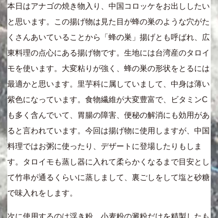
本日はアナゴの焼き物入り、中国コロッケをお出ししたい
と思います。この揚げ物は見た目が蜂の巣のような穴がた
くさんあいていることから「蜂の巣」揚げとも呼ばれ、広
東料理の点心にある揚げ物です。生地には台湾産のタロイ
モを使います。大変粘りが強く、蜂の巣の形状をとるには
最適かと思います。里芋科に属していまして、中身は薄い
紫色になっています。食物繊維が大変豊富で、ビタミンC
も多く含んでいて、胃腸の障害、便秘の解消にも効用があ
ると言われています。今回は揚げ物に使用しますが、中国
料理ではお粥に使ったり、デザートに登場したりもしま
す。タロイモも蒸し器に入れて柔らかくなるまで目安とし
て竹串が通るくらいに蒸しまして、裏ごしをして塩と砂糖
で味入れをします。
次に使用するのは浮き粉。小麦粉の澱粉だけを精製したも