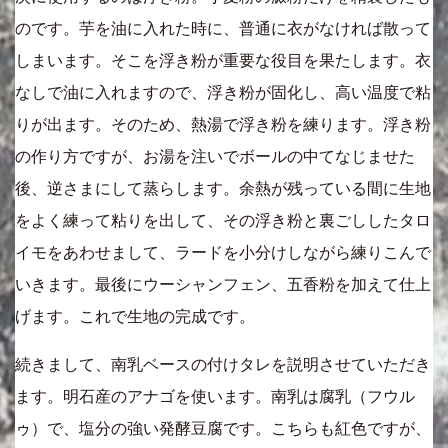
のです。芋を油に入れた時に、普通に衣がなければ散って
しまいます。そこを浮き粉が重要な役目を果たします。衣
なしで油に入れますので、浮き粉が固化し、高い温度で粘
りが出ます。そのため、熱湯で浮き粉を練ります。浮き粉
の作り方ですが、お湯を注いでボールの中てなじませた
後、逆さまにして蒸らします。余熱が残っている間に生地
をよく練って粘りを出して、その浮き粉と裏ごししたタロ
イモをあわせまして、ラードを小分けしながら練りこんで
いきます。最後にウーシャンフェン、五香粉を加えて仕上
げます。これで生地の完成です。
続きまして、南乳ベースの付けタレを説明させていただき
ます。明石産のアナゴを使います。南乳は腐乳（フウル
ゥ）で、塩分の強い発酵豆腐です。こちらも紅色ですが、