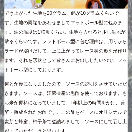
でき上がった生地を20グラム、餡が10グラムくらいで
す。生地の両端をあわせましてフットボール型に包みま
す。油の温度は170度くらい。生地を入れると少し生地が
散るくらいです。フットボール型に包む理由は、周りから
ラードが溶けだして、上に上がってレース状の形を形作り
ます。それを形状として皆さんにお出ししたいので、フッ
トボール型にしております。
何とか形になりましたので、ソースの説明をさせていただ
きます。ソースは、江蘇省産の黒酢を使っております。も
ち米が原料になっていまして、1年以上の時間をかけ、発
酵・熟成されたお酢です。この酢をベースにオリジナルで
麦芽と蜂蜜、柚子茶で煮詰めまして、ソースにして召し上
がっていただこうと思います。