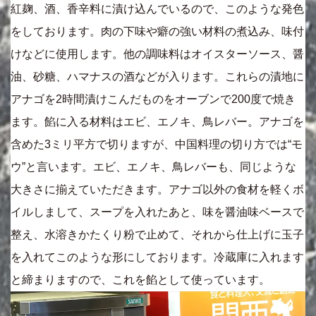
紅麹、酒、香辛料に漬け込んでいるので、このような発色
をしております。肉の下味や癖の強い材料の煮込み、味付
けなどに使用します。他の調味料はオイスターソース、醤
油、砂糖、ハマナスの酒などが入ります。これらの漬地に
アナゴを2時間漬けこんだものをオーブンで200度で焼き
ます。餡に入る材料はエビ、エノキ、鳥レバー。アナゴを
含めた3ミリ平方で切りますが、中国料理の切り方では“モ
ウ”と言います。エビ、エノキ、鳥レバーも、同じような
大きさに揃えていただきます。アナゴ以外の食材を軽くボ
イルしまして、スープを入れたあと、味を醤油味ベースで
整え、水溶きかたくり粉で止めて、それから仕上げに玉子
を入れてこのような形にしております。冷蔵庫に入れます
と締まりますので、これを餡として使っています。