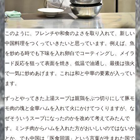
このように、フレンチや和食のよさを取り入れて、新しい
中国料理をつくっていきたいと思っています。例えば、魚
を炒める時でも下味を入れ卵白でコーティングし、メイラ
ード反応を狙って表面を焼き、低温で油通し、最後は強火
で一気に炒めあげます。これは和と中華の要素が入ってい
ます。
ずっとやってきた上湯スープは親鶏をぶつ切りにして豚モ
モ肉の塊と金華ハムを入れて火にかけてつくりますが、な
ぜそういうスープになったのかを改めて考えてみたんで
す。ミンチ肉からハムを入れた方がおいしいのではないか
とか、でも中国は「医食同源」という言葉が生まれた国で