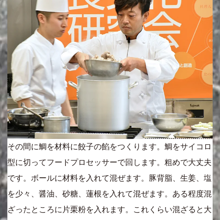
その間に鯛を材料に餃子の餡をつくります。鯛をサイコロ
型に切ってフードプロセッサーで回します。粗めで大丈夫
です。ボールに材料を入れて混ぜます。豚背脂、生姜、塩
を少々、醤油、砂糖、蓮根を入れて混ぜます。ある程度混
ざったところに片栗粉を入れます。これくらい混ざると大