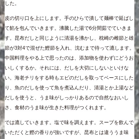
した。
皮の切り口を上にします。手のひらで潰して麺棒で延ばし
て餡を包んでいきます。沸騰した湯で6分間茹でていきま
す。昆布だしと同じように清湯を沸かし、枕崎の雌節と雄
節が3対4で混ぜた鰹節を入れ、沈むまで待って漉します。
中国料理をやる上で思ったのは、添加物を使わずにどうお
いしくするか。それには、だしを大切にしないといけな
い。海老チリをする時もエビのだしを取ってベースにした
り、魚のだしを使って魚を煮込んだり、清湯とか上湯など
だしを使うと、うま味がしっかりあるので自然なおいし
さ、食材のうま味が生きた料理がつくれます。
では漉していきます。塩で味を調えます。スープを飲んで
いただくと鰹の香りが強いですが、昆布とは違ううま味