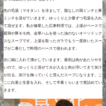
先の毛湯（マオタン）を冷まして、脂なしの鶏ミンチと豚
ミンチを混ぜていきます。ゆっくりと少量ずつ毛湯を入れ
て混ぜます。私が修業した広東料理では、上湯がベースで
親鶏や豚モモ肉、金華ハムを使った油のないオーソドック
スなスープです。上湯を取ったガラでもう一度炊いたスー
プが二番だしで料理のベースで使われます。
次に鍋に入れて沸かしていきます。最初は肉があたりやす
いので、ゆっくりと混ぜて火が入ると肉が浮いてきて灰汁
が出る。灰汁を掬っていくと澄んだスープになります。こ
こに白葱と生姜を入れ、そして半量くらいまで煮詰めてい
きます。