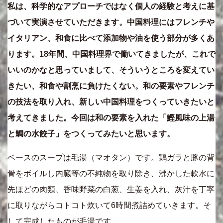
私は、科学的なアプローチではなく個人の経験と考えに基
づいて実演させていただきます。中国料理にはフレンチや
イタリアン、和食に比べて添加物や油を使う部分が多くあ
ります。18年間、中国料理界で働いてきましたが、これで
いいのかなと思っていまして、そういうところを変えてい
きたい、和食や割烹に負けたくない。和の要素やフレンチ
の技法を取り入れ、新しい中国料理をつくっていきたいと
考えてきました。今回は和の要素を入れた「鰹風味の上湯
と鯛の水餃子」をつくってみたいと思います。
ベースのスープは毛湯（マオタン）です。鶏ガラと豚の背
骨をボイルし内臓等の不純物を取り除き、沸かした軟水に
先ほどの肉類、香味野菜の白葱、生姜を入れ、灰汁を丁寧
に取りながらコトコト炊いて6時間煮詰めていきます。そ
して完成したものが毛湯です。