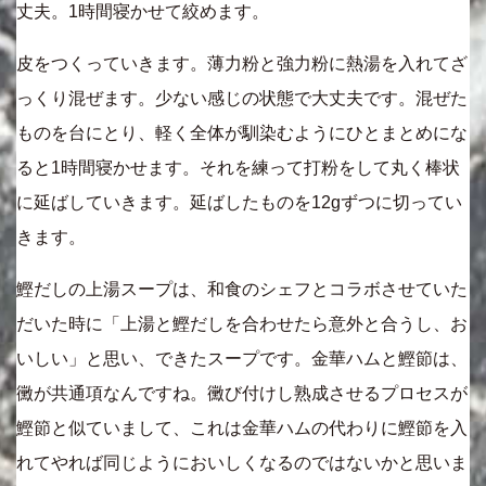
丈夫。1時間寝かせて絞めます。
皮をつくっていきます。薄力粉と強力粉に熱湯を入れてざ
っくり混ぜます。少ない感じの状態で大丈夫です。混ぜた
ものを台にとり、軽く全体が馴染むようにひとまとめにな
ると1時間寝かせます。それを練って打粉をして丸く棒状
に延ばしていきます。延ばしたものを12gずつに切ってい
きます。
鰹だしの上湯スープは、和食のシェフとコラボさせていた
だいた時に「上湯と鰹だしを合わせたら意外と合うし、お
いしい」と思い、できたスープです。金華ハムと鰹節は、
黴が共通項なんですね。黴び付けし熟成させるプロセスが
鰹節と似ていまして、これは金華ハムの代わりに鰹節を入
れてやれば同じようにおいしくなるのではないかと思いま