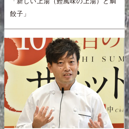
「新しい上湯（鰹風味の上湯）と鯛
餃子」